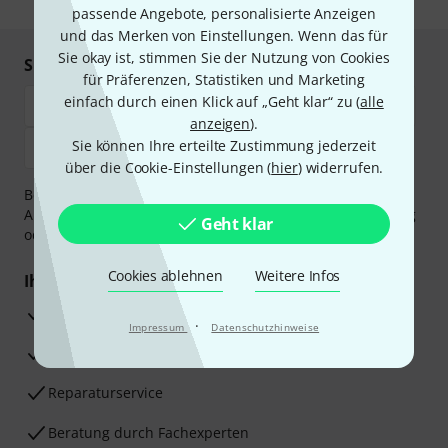
passende Angebote, personalisierte Anzeigen
und das Merken von Einstellungen. Wenn das für
Sie okay ist, stimmen Sie der Nutzung von Cookies
Sicher einkaufen & bezahlen
für Präferenzen, Statistiken und Marketing
einfach durch einen Klick auf „Geht klar“ zu (
alle
anzeigen
).
Sie können Ihre erteilte Zustimmung jederzeit
über die Cookie-Einstellungen (
hier
) widerrufen.
Bezahlen Sie vertraulich und sicher per Vorkasse, PayPal,
Amazon Pay,
Klarna Sofort bezahlen
,
Klarna Ratenzahlung
Geht klar
oder Kreditkarte.
Cookies ablehnen
Weitere Infos
Ihre Vorteile
3 Jahre Thomann Garantie
·
Impressum
Datenschutzhinweise
30 Tage Money-Back-Garantie
Reparaturservice
Beratung durch Fachexperten