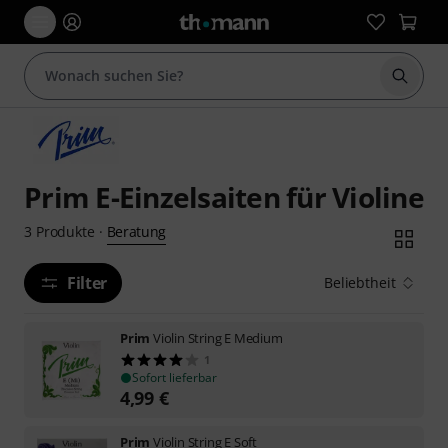
Suche 
Prim E-Einzelsaiten für Violine
Beratung
3
Produkte
·
Filter
Beliebtheit
Prim
Violin String E Medium
1
Sofort lieferbar
4,99
€
Prim
Violin String E Soft