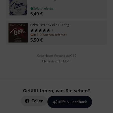
Sofort lieferbar
5,40
€
Prim
Electric Violin E String
1
In 7–9 Wochen lieferbar
5,50
€
Kostenloser Versand ab € 69
Alle Preise inkl. MwSt.
Gefällt Ihnen, was Sie sehen?
Teilen
Hilfe & Feedback