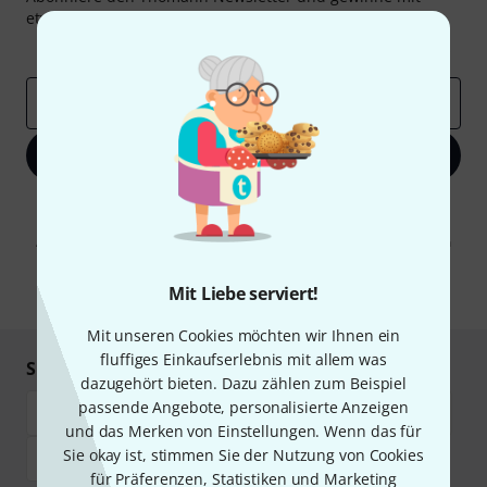
etwas Glück einen von
50 Gutscheinen
über jeweils
50€
!
Inspirierende Beiträge
Deals
Thomann Insights
E-Mail-Adresse
*
Jetzt anmelden
Mit Klick auf „Jetzt anmelden“ stimmen Sie dem Erhalt von E-Mail-
Werbung und einer Messung des E-Mail-Nutzungsverhaltens zu. Die
Abmeldung ist jederzeit möglich. Weitere Informationen finden Sie in
unseren
Datenschutzhinweisen
.
Mit Liebe serviert!
* Pflichtfeld
Mit unseren Cookies möchten wir Ihnen ein
fluffiges Einkaufserlebnis mit allem was
Sicher einkaufen & bezahlen
dazugehört bieten. Dazu zählen zum Beispiel
passende Angebote, personalisierte Anzeigen
und das Merken von Einstellungen. Wenn das für
Sie okay ist, stimmen Sie der Nutzung von Cookies
für Präferenzen, Statistiken und Marketing