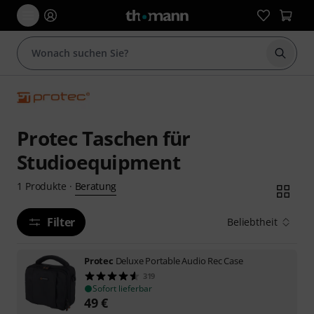
Suche 
Protec Taschen für
Studioequipment
Beratung
1
Produkte
·
Filter
Beliebtheit
Protec
Deluxe Portable Audio Rec Case
319
Sofort lieferbar
49
€