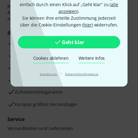
einfach durch einen Klick auf „Geht klar“ zu (
alle
Bezahlen Sie vertraulich und sicher per Vorkasse, PayPal,
anzeigen
).
Amazon Pay,
Klarna Sofort bezahlen
,
Klarna Ratenzahlung
Sie können Ihre erteilte Zustimmung jederzeit
oder Kreditkarte.
über die Cookie-Einstellungen (
hier
) widerrufen.
Ihre Vorteile
Geht klar
3 Jahre Thomann Garantie
30 Tage Money-Back-Garantie
Cookies ablehnen
Weitere Infos
Reparaturservice
·
Impressum
Datenschutzhinweise
Beratung durch Fachexperten
Zufriedenheitsgarantie
Europas größtes Versandlager
Service
Versandkosten und Lieferzeiten