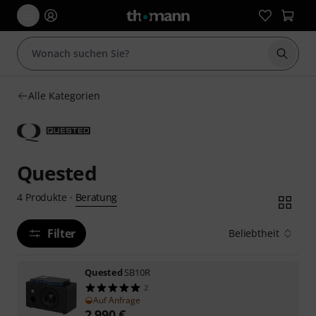
Suche 
Alle Kategorien
Quested
Beratung
4
Produkte
·
Filter
Beliebtheit
Quested
SB10R
2
Auf Anfrage
2.990
€