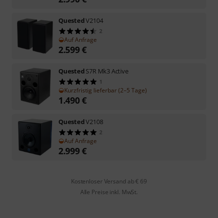
Quested
V2104
2
Auf Anfrage
2.599
€
Quested
S7R Mk3 Active
1
Kurzfristig lieferbar (2–5 Tage)
1.490
€
Quested
V2108
2
Auf Anfrage
2.999
€
Kostenloser Versand ab € 69
Alle Preise inkl. MwSt.