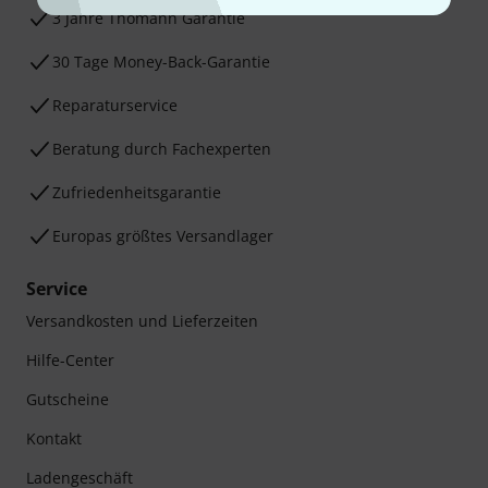
3 Jahre Thomann Garantie
30 Tage Money-Back-Garantie
Reparaturservice
Beratung durch Fachexperten
Zufriedenheitsgarantie
Europas größtes Versandlager
Service
Versandkosten und Lieferzeiten
Hilfe-Center
Gutscheine
Kontakt
Ladengeschäft