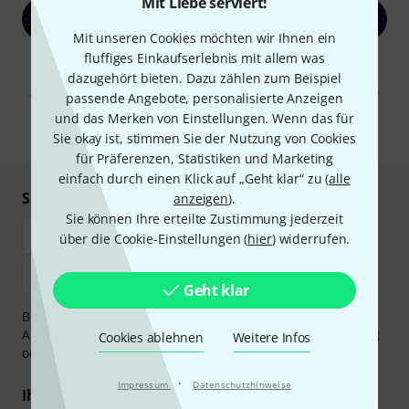
Mit Liebe serviert!
Jetzt anmelden
Mit unseren Cookies möchten wir Ihnen ein
fluffiges Einkaufserlebnis mit allem was
Mit Klick auf „Jetzt anmelden“ stimmen Sie dem Erhalt von E-Mail-
Werbung und einer Messung des E-Mail-Nutzungsverhaltens zu. Die
dazugehört bieten. Dazu zählen zum Beispiel
Abmeldung ist jederzeit möglich. Weitere Informationen finden Sie in
passende Angebote, personalisierte Anzeigen
unseren
Datenschutzhinweisen
.
und das Merken von Einstellungen. Wenn das für
* Pflichtfeld
Sie okay ist, stimmen Sie der Nutzung von Cookies
für Präferenzen, Statistiken und Marketing
einfach durch einen Klick auf „Geht klar“ zu (
alle
Sicher einkaufen & bezahlen
anzeigen
).
Sie können Ihre erteilte Zustimmung jederzeit
über die Cookie-Einstellungen (
hier
) widerrufen.
Geht klar
Bezahlen Sie vertraulich und sicher per Vorkasse, PayPal,
Amazon Pay,
Klarna Sofort bezahlen
,
Klarna Ratenzahlung
Cookies ablehnen
Weitere Infos
oder Kreditkarte.
·
Impressum
Datenschutzhinweise
Ihre Vorteile