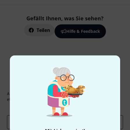
Gefällt Ihnen, was Sie sehen?
Teilen
Hilfe & Feedback
Thomann Newsletter
Abonniere den Thomann Newsletter und gewinne mit
etwas Glück einen von
50 Gutscheinen
über jeweils
50€
!
Inspirierende Beiträge
Deals
Thomann Insights
E-Mail-Adresse
*