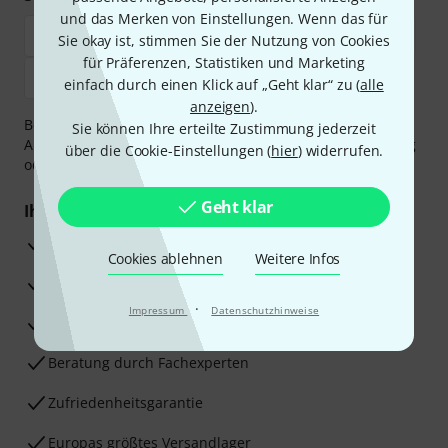
und das Merken von Einstellungen. Wenn das für
Sie okay ist, stimmen Sie der Nutzung von Cookies
für Präferenzen, Statistiken und Marketing
einfach durch einen Klick auf „Geht klar“ zu (
alle
anzeigen
).
Bezahlen Sie vertraulich und sicher per Vorkasse, PayPal,
Sie können Ihre erteilte Zustimmung jederzeit
Amazon Pay,
Klarna Sofort bezahlen
,
Klarna Ratenzahlung
über die Cookie-Einstellungen (
hier
) widerrufen.
oder Kreditkarte.
Geht klar
Ihre Vorteile
3 Jahre Thomann Garantie
Cookies ablehnen
Weitere Infos
30 Tage Money-Back-Garantie
·
Impressum
Datenschutzhinweise
Reparaturservice
Beratung durch Fachexperten
Zufriedenheitsgarantie
Europas größtes Versandlager