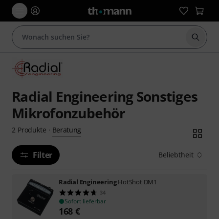
Suche 
Radial Engineering Sonstiges
Mikrofonzubehör
Beratung
2
Produkte
·
Filter
Beliebtheit
Radial Engineering
HotShot DM1
34
Sofort lieferbar
168
€