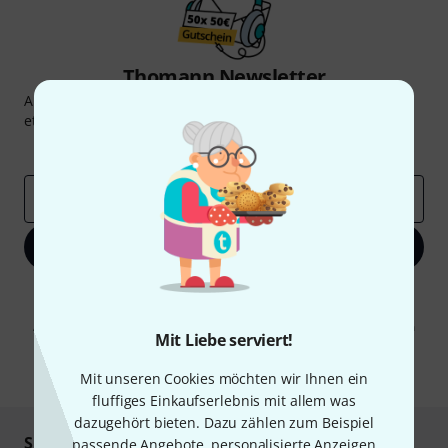
Thomann Newsletter
Abonniere den Thomann Newsletter und gewinne mit
etwas Glück einen von
50 Gutscheinen
über jeweils
50€
!
Inspirierende Beiträge
Deals
Thomann Insights
E-Mail-Adresse
*
Jetzt anmelden
Mit Klick auf „Jetzt anmelden“ stimmen Sie dem Erhalt von E-Mail-
Werbung und einer Messung des E-Mail-Nutzungsverhaltens zu. Die
Abmeldung ist jederzeit möglich. Weitere Informationen finden Sie in
Mit Liebe serviert!
unseren
Datenschutzhinweisen
.
* Pflichtfeld
Mit unseren Cookies möchten wir Ihnen ein
fluffiges Einkaufserlebnis mit allem was
dazugehört bieten. Dazu zählen zum Beispiel
Sicher einkaufen & bezahlen
passende Angebote, personalisierte Anzeigen