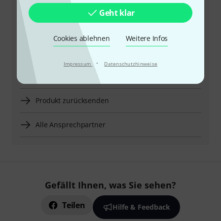
Kundennummer bereithalten
Geht klar
Öffnungszeiten
Cookies ablehnen
Weitere Infos
Rückruf vereinbaren
·
Impressum
Datenschutzhinweise
Mehr Kontaktoptionen
Produkt zurücksenden
Alle Ansprechpartner
Gefällt Ihnen, was Sie sehen?
Teilen
Hilfe & Feedback