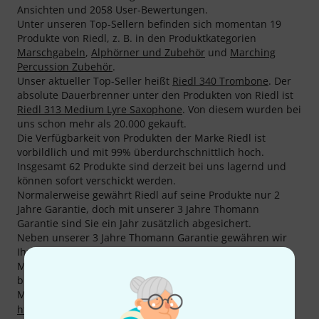
Ansichten und 2058 User-Bewertungen.
Unter unseren Top-Sellern befinden sich momentan 19
Produkte von Riedl, z. B. in den Produktkategorien
Marschgabeln
,
Alphörner und Zubehör
und
Marching
Percussion Zubehör
.
Unser aktueller Top-Seller heißt
Riedl 340 Trombone
. Der
absolute Dauerbrenner unter den Produkten von Riedl ist
Riedl 313 Medium Lyre Saxophone
. Von diesem wurden bei
uns schon mehr als 20.000 gekauft.
Die Verfügbarkeit von Produkten der Marke Riedl ist
vorbildlich und mit 99% überdurchschnittlich hoch.
Insgesamt 62 Produkte sind derzeit bei uns lagernd und
können sofort verschickt werden.
Normalerweise gewährt Riedl auf seine Produkte nur 2
Jahre Garantie, doch mit unserer 3 Jahre Thomann
Garantie sind Sie ein Jahr zusätzlich abgesichert.
Neben unserer 3 Jahre Thomann Garantie gewähren wir
Ihnen auch auf Produkte von Riedl unsere 30-tägige
Money-Back-Garantie. Unsere kompetenten Fachleute
bieten Ihnen zudem weiteren Service vor Ort.
Mehr Informationen zum Hersteller finden Sie auf
http://www.rmb-riedl.de