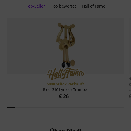
Top-Seller
Top bewertet
Hall of Fame
5000 Stück verkauft
R
c
Riedl
316 Lyre for Trumpet
€ 26