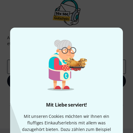
Thomann Newsletter
Abonniere den Thomann Newsletter und gewinne mit
etwas Glück einen von
50 Gutscheinen
über jeweils
50€
!
Inspirierende Beiträge
Deals
Thomann Insights
E-Mail-Adresse
*
Jetzt anmelden
Mit Klick auf „Jetzt anmelden“ stimmen Sie dem Erhalt von E-Mail-
Werbung und einer Messung des E-Mail-Nutzungsverhaltens zu. Die
Mit Liebe serviert!
Abmeldung ist jederzeit möglich. Weitere Informationen finden Sie in
unseren
Datenschutzhinweisen
.
Mit unseren Cookies möchten wir Ihnen ein
* Pflichtfeld
fluffiges Einkaufserlebnis mit allem was
dazugehört bieten. Dazu zählen zum Beispiel