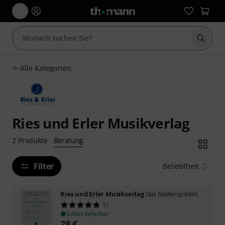
Suche 
Alle Kategorien
Ries und Erler Musikverlag
Beratung
2
Produkte
·
Filter
Beliebtheit
Ries und Erler Musikverlag
Das Skalensystem
11
Sofort lieferbar
28
€