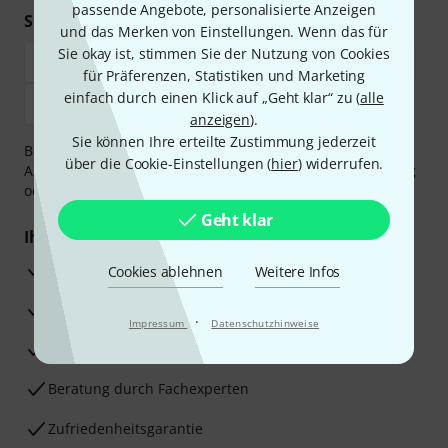
passende Angebote, personalisierte Anzeigen
Sicher einkaufen & bezahlen
und das Merken von Einstellungen. Wenn das für
Sie okay ist, stimmen Sie der Nutzung von Cookies
für Präferenzen, Statistiken und Marketing
einfach durch einen Klick auf „Geht klar“ zu (
alle
anzeigen
).
Sie können Ihre erteilte Zustimmung jederzeit
Bezahlen Sie vertraulich und sicher per Vorkasse, PayPal,
über die Cookie-Einstellungen (
hier
) widerrufen.
Amazon Pay,
Klarna Sofort bezahlen
,
Klarna Ratenzahlung
oder Kreditkarte.
Geht klar
Ihre Vorteile
3 Jahre Thomann Garantie
Cookies ablehnen
Weitere Infos
30 Tage Money-Back-Garantie
·
Impressum
Datenschutzhinweise
Reparaturservice
Beratung durch Fachexperten
Zufriedenheitsgarantie