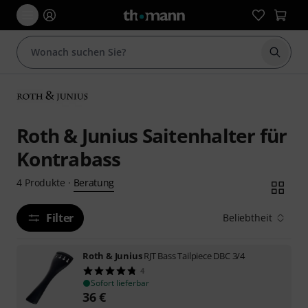
Suche 
Roth & Junius Saitenhalter für
Kontrabass
Beratung
4
Produkte
·
Filter
Beliebtheit
Roth & Junius
RJT Bass Tailpiece DBC 3/4
4
Sofort lieferbar
36
€