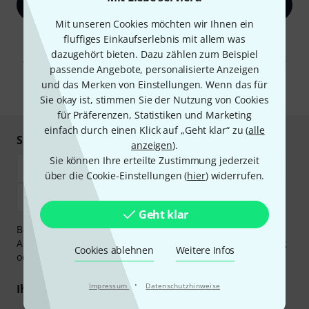
Jetzt anmelden
Mit unseren Cookies möchten wir Ihnen ein
Mit Klick auf „Jetzt anmelden“ stimmen Sie dem Erhalt von E-Mail-
fluffiges Einkaufserlebnis mit allem was
Werbung und einer Messung des E-Mail-Nutzungsverhaltens zu. Die
dazugehört bieten. Dazu zählen zum Beispiel
Abmeldung ist jederzeit möglich. Weitere Informationen finden Sie in
passende Angebote, personalisierte Anzeigen
unseren
Datenschutzhinweisen
.
und das Merken von Einstellungen. Wenn das für
* Pflichtfeld
Sie okay ist, stimmen Sie der Nutzung von Cookies
für Präferenzen, Statistiken und Marketing
einfach durch einen Klick auf „Geht klar“ zu (
alle
Sicher einkaufen & bezahlen
anzeigen
).
Sie können Ihre erteilte Zustimmung jederzeit
über die Cookie-Einstellungen (
hier
) widerrufen.
Geht klar
Bezahlen Sie vertraulich und sicher per Vorkasse, PayPal,
Amazon Pay,
Klarna Sofort bezahlen
,
Klarna Ratenzahlung
Cookies ablehnen
Weitere Infos
oder Kreditkarte.
·
Impressum
Datenschutzhinweise
Ihre Vorteile