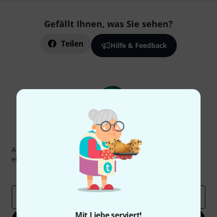
Gefällt Ihnen, was Sie sehen?
Teilen
Hilfe & Feedback
Thomann Newsletter
Abonniere den Thomann Newsletter und gewinne mit
etwas Glück einen von
50 Gutscheinen
über jeweils
50€
!
Inspirierende Beiträge
Deals
Thomann Insights
E-Mail-Adresse
*
Mit Liebe serviert!