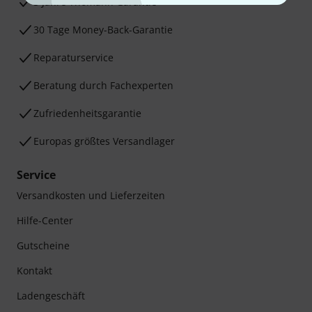
3 Jahre Thomann Garantie
30 Tage Money-Back-Garantie
Reparaturservice
Beratung durch Fachexperten
Zufriedenheitsgarantie
Europas größtes Versandlager
Service
Versandkosten und Lieferzeiten
Hilfe-Center
Gutscheine
Kontakt
Ladengeschäft