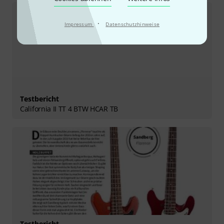
·
Impressum
Datenschutzhinweise
Testbericht
California II TT 4 BTW HCAR TB
Testbericht