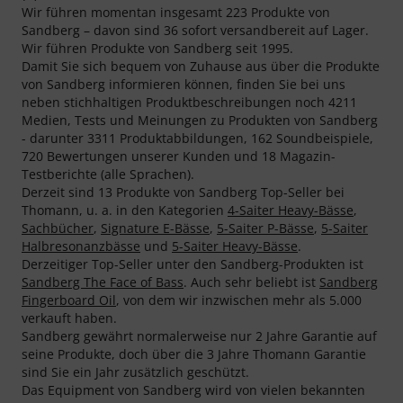
Wir führen momentan insgesamt 223 Produkte von
Sandberg – davon sind 36 sofort versandbereit auf Lager.
Wir führen Produkte von Sandberg seit 1995.
Damit Sie sich bequem von Zuhause aus über die Produkte
von Sandberg informieren können, finden Sie bei uns
neben stichhaltigen Produktbeschreibungen noch 4211
Medien, Tests und Meinungen zu Produkten von Sandberg
- darunter 3311 Produktabbildungen, 162 Soundbeispiele,
720 Bewertungen unserer Kunden und 18 Magazin-
Testberichte (alle Sprachen).
Derzeit sind 13 Produkte von Sandberg Top-Seller bei
Thomann, u. a. in den Kategorien
4-Saiter Heavy-Bässe
,
Sachbücher
,
Signature E-Bässe
,
5-Saiter P-Bässe
,
5-Saiter
Halbresonanzbässe
und
5-Saiter Heavy-Bässe
.
Derzeitiger Top-Seller unter den Sandberg-Produkten ist
Sandberg The Face of Bass
. Auch sehr beliebt ist
Sandberg
Fingerboard Oil
, von dem wir inzwischen mehr als 5.000
verkauft haben.
Sandberg gewährt normalerweise nur 2 Jahre Garantie auf
seine Produkte, doch über die 3 Jahre Thomann Garantie
sind Sie ein Jahr zusätzlich geschützt.
Das Equipment von Sandberg wird von vielen bekannten