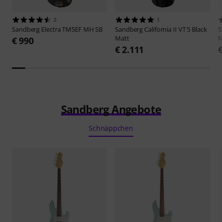
2
1
Sandberg
Electra TM5EF MH SB
Sandberg
California II VT 5 Black
S
Matt
N
€ 990
€ 2.111
Sandberg Angebote
Schnäppchen