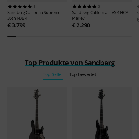
1
3
Sandberg
California Supreme
Sandberg
California II VS 4 HCA
S
35th RDB 4
Marley
€ 3.799
€ 2.290
Top Produkte von Sandberg
Top-Seller
Top bewertet