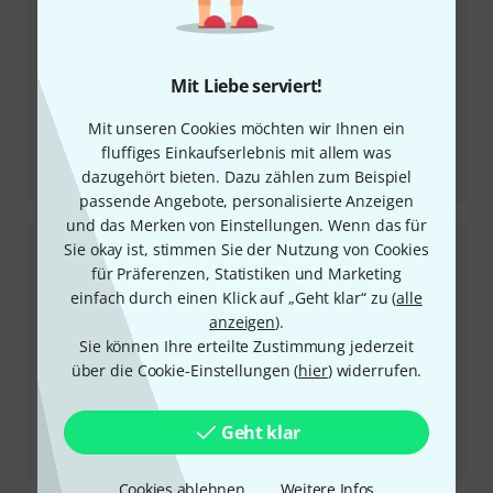
Mit Liebe serviert!
Mit unseren Cookies möchten wir Ihnen ein
fluffiges Einkaufserlebnis mit allem was
Testbericht
dazugehört bieten. Dazu zählen zum Beispiel
Electra Vs4 RW CR
passende Angebote, personalisierte Anzeigen
und das Merken von Einstellungen. Wenn das für
Sie okay ist, stimmen Sie der Nutzung von Cookies
für Präferenzen, Statistiken und Marketing
einfach durch einen Klick auf „Geht klar“ zu (
alle
anzeigen
).
Sie können Ihre erteilte Zustimmung jederzeit
über die Cookie-Einstellungen (
hier
) widerrufen.
Geht klar
Testbericht
California II TM4 RW 3TS HCAR
Cookies ablehnen
Weitere Infos