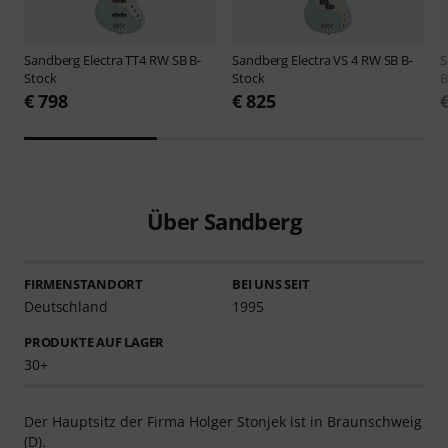
Sandberg
Electra TT4 RW SB B-
Sandberg
Electra VS 4 RW SB B-
S
Stock
Stock
B
€ 798
€ 825
Über Sandberg
FIRMENSTANDORT
BEI UNS SEIT
Deutschland
1995
PRODUKTE AUF LAGER
30+
Der Hauptsitz der Firma Holger Stonjek ist in Braunschweig
(D).