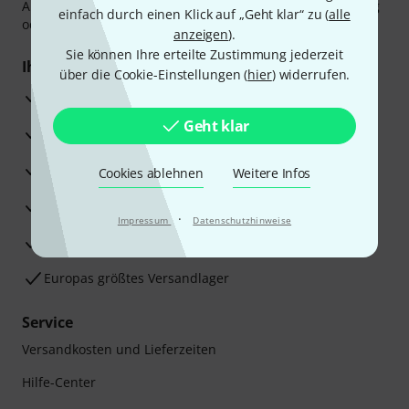
Amazon Pay,
Klarna Sofort bezahlen
,
Klarna Ratenzahlung
einfach durch einen Klick auf „Geht klar“ zu (
alle
oder Kreditkarte.
anzeigen
).
Sie können Ihre erteilte Zustimmung jederzeit
Ihre Vorteile
über die Cookie-Einstellungen (
hier
) widerrufen.
3 Jahre Thomann Garantie
Geht klar
30 Tage Money-Back-Garantie
Reparaturservice
Cookies ablehnen
Weitere Infos
Beratung durch Fachexperten
·
Impressum
Datenschutzhinweise
Zufriedenheitsgarantie
Europas größtes Versandlager
Service
Versandkosten und Lieferzeiten
Hilfe-Center