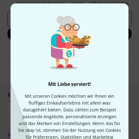
Inspirierende Beiträge
Deals
Thomann Insights
E-Mail-Adresse
*
Jetzt anmelden
Mit Klick auf „Jetzt anmelden“ stimmen Sie dem Erhalt von E-Mail-
Werbung und einer Messung des E-Mail-Nutzungsverhaltens zu. Die
Abmeldung ist jederzeit möglich. Weitere Informationen finden Sie in
unseren
Datenschutzhinweisen
.
* Pflichtfeld
Mit Liebe serviert!
Sicher einkaufen & bezahlen
Mit unseren Cookies möchten wir Ihnen ein
fluffiges Einkaufserlebnis mit allem was
dazugehört bieten. Dazu zählen zum Beispiel
passende Angebote, personalisierte Anzeigen
und das Merken von Einstellungen. Wenn das für
Sie okay ist, stimmen Sie der Nutzung von Cookies
Bezahlen Sie vertraulich und sicher per Vorkasse, PayPal,
für Präferenzen, Statistiken und Marketing