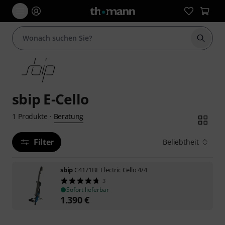
Suche 
sbip E-Cello
Beratung
1
Produkte
·
Filter
Beliebtheit
sbip
C4171BL Electric Cello 4/4
3
Sofort lieferbar
1.390
€