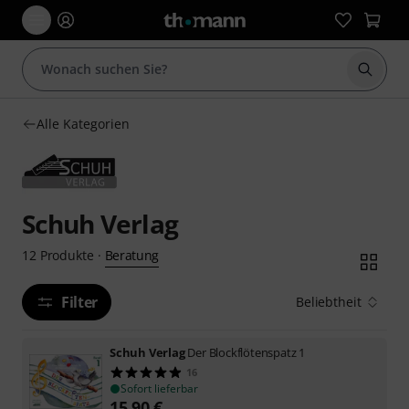
Suche 
Alle Kategorien
Schuh Verlag
Beratung
12
Produkte
·
Filter
Beliebtheit
Schuh Verlag
Der Blockflötenspatz 1
16
Sofort lieferbar
15,90
€