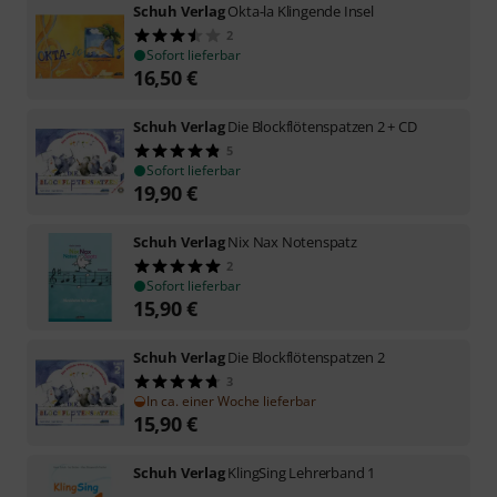
Schuh Verlag
Okta-la Klingende Insel
2
Sofort lieferbar
16,50
€
Schuh Verlag
Die Blockflötenspatzen 2 + CD
5
Sofort lieferbar
19,90
€
Schuh Verlag
Nix Nax Notenspatz
2
Sofort lieferbar
15,90
€
Schuh Verlag
Die Blockflötenspatzen 2
3
In ca. einer Woche lieferbar
15,90
€
Schuh Verlag
KlingSing Lehrerband 1