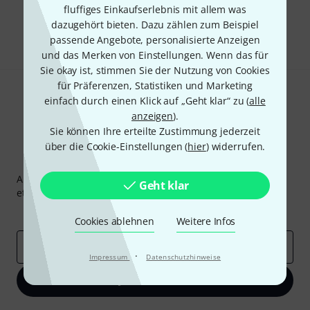
fluffiges Einkaufserlebnis mit allem was
dazugehört bieten. Dazu zählen zum Beispiel
Teilen
Hilfe & Feedback
passende Angebote, personalisierte Anzeigen
und das Merken von Einstellungen. Wenn das für
Sie okay ist, stimmen Sie der Nutzung von Cookies
für Präferenzen, Statistiken und Marketing
einfach durch einen Klick auf „Geht klar“ zu (
alle
anzeigen
).
Sie können Ihre erteilte Zustimmung jederzeit
über die Cookie-Einstellungen (
hier
) widerrufen.
Thomann Newsletter
Abonniere den Thomann Newsletter und gewinne mit
Geht klar
etwas Glück einen von
50 Gutscheinen
über jeweils
50€
!
Inspirierende Beiträge
Deals
Thomann Insights
Cookies ablehnen
Weitere Infos
E-Mail-Adresse
*
·
Impressum
Datenschutzhinweise
Jetzt anmelden