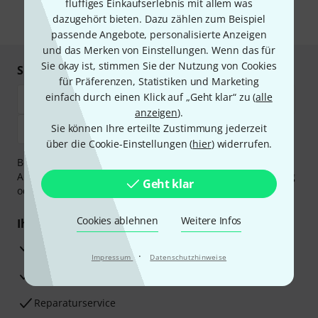
fluffiges Einkaufserlebnis mit allem was
dazugehört bieten. Dazu zählen zum Beispiel
* Pflichtfeld
passende Angebote, personalisierte Anzeigen
und das Merken von Einstellungen. Wenn das für
Sie okay ist, stimmen Sie der Nutzung von Cookies
Sicher einkaufen & bezahlen
für Präferenzen, Statistiken und Marketing
einfach durch einen Klick auf „Geht klar“ zu (
alle
anzeigen
).
Sie können Ihre erteilte Zustimmung jederzeit
über die Cookie-Einstellungen (
hier
) widerrufen.
Bezahlen Sie vertraulich und sicher per Vorkasse, PayPal,
Amazon Pay,
Klarna Sofort bezahlen
,
Klarna Ratenzahlung
Geht klar
oder Kreditkarte.
Cookies ablehnen
Weitere Infos
Ihre Vorteile
3 Jahre Thomann Garantie
·
Impressum
Datenschutzhinweise
30 Tage Money-Back-Garantie
Reparaturservice