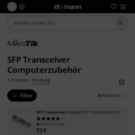
Suche 
SFP Transceiver
Computerzubehör
Beratung
3
Produkte
·
Filter
Beliebtheit
SFP Transceiver
Netgear SFP+ 10Gbit (AXM761)
1
Sofort lieferbar
72
€