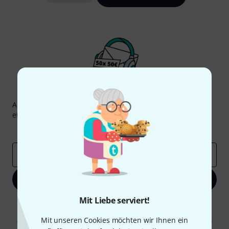
Thomann Newsletter
Abonniere den Thomann Newsletter und gewinne mit
etwas Glück einen von
50 Gutscheinen
über jeweils
50€
!
Inspirierende Beiträge
Deals
Thomann Insights
E-Mail-Adresse
*
Jetzt anmelden
Mit Liebe serviert!
Mit Klick auf „Jetzt anmelden“ stimmen Sie dem Erhalt von E-Mail-
Werbung und einer Messung des E-Mail-Nutzungsverhaltens zu. Die
Mit unseren Cookies möchten wir Ihnen ein
Abmeldung ist jederzeit möglich. Weitere Informationen finden Sie in
unseren
Datenschutzhinweisen
.