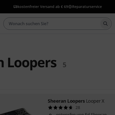
kostenfreier Versand ab € 69
Reparaturservice
Such
n Loopers
5
Sheeran Loopers
Looper X
28
entworfen von Ed Sheeran