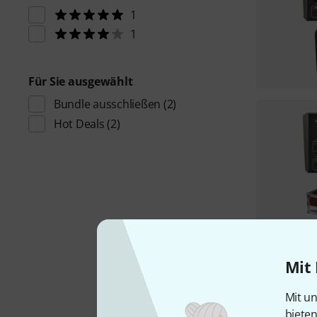
1
1
Für Sie ausgewählt
Bundle ausschließen
(2)
Hot Deals
(2)
Mit 
Mit un
biete