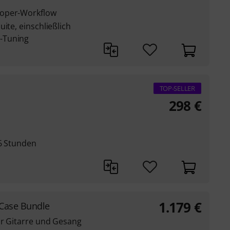
ooper-Workflow
ite, einschließlich
-Tuning
TOP-SELLER
298
€
 6 Stunden
1.179
€
 Case Bundle
ür Gitarre und Gesang