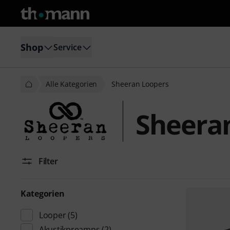
Shop
Service
Alle Kategorien
Sheeran Loopers
Sheera
Filter
Kategorien
Looper
(5)
Akustikpreamps
(2)