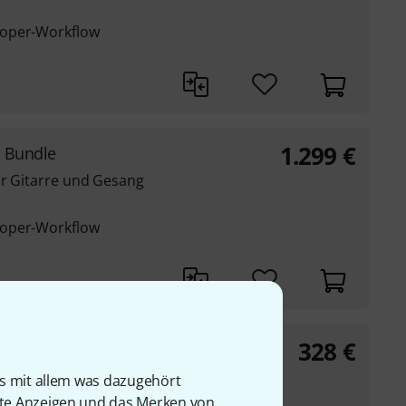
ooper-Workflow
1.299
€
e Bundle
ür Gitarre und Gesang
ooper-Workflow
328
€
 Case Bundle
s
is mit allem was dazugehört
rte Anzeigen und das Merken von