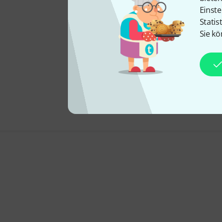
Einste
Statis
Sie kö