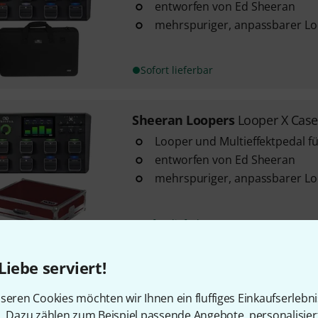
entworfen von Ed Sheeran
mehrspuriger, anpassbarer L
Sofort lieferbar
Sheeran Loopers
Looper X Cas
Looper und Multieffektpedal f
entworfen von Ed Sheeran
mehrspuriger, anpassbarer L
Sofort lieferbar
Liebe serviert!
Sheeran Loopers
Looper + EVA
Looper für E-Gitarre und E-Bas
seren Cookies möchten wir Ihnen ein fluffiges Einkaufserlebn
Looper
n. Dazu zählen zum Beispiel passende Angebote, personalisie