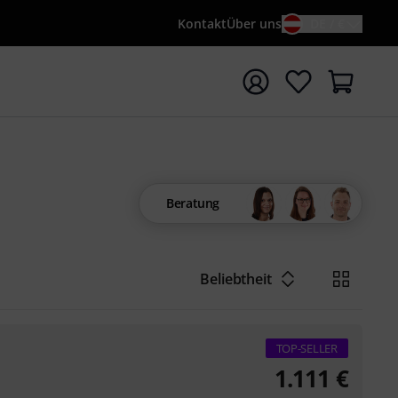
Kontakt
Über uns
DE / €
e mit Suchwort {searchTerm} starten
Beratung
Beliebtheit
TOP-SELLER
1.111
€