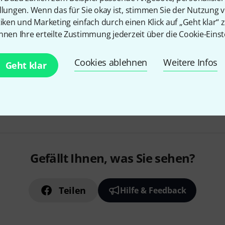
designed by Ed Sheeran
llungen. Wenn das für Sie okay ist, stimmen Sie der Nutzung 
tiken und Marketing einfach durch einen Klick auf „Geht klar“ z
nnen Ihre erteilte Zustimmung jederzeit über die Cookie-Einst
Sofort lieferbar
Cookies ablehnen
Weitere Infos
Geht klar
Kostenloser Versand ab €
Alle Preise inkl. MwSt.
Gefällt Ihnen, was Sie sehen?
Teilen
Hilfe & Feedback