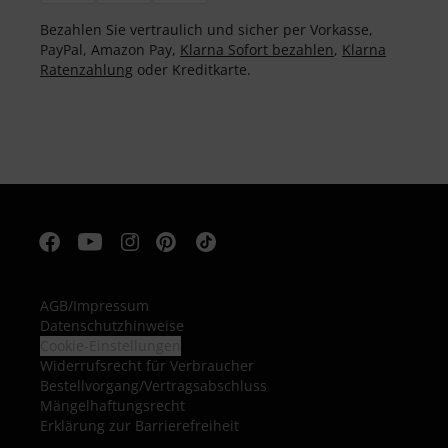
Bezahlen Sie vertraulich und sicher per Vorkasse,
PayPal, Amazon Pay,
Klarna Sofort bezahlen
,
Klarna
Ratenzahlung
oder Kreditkarte.
AGB
/
Impressum
Datenschutzhinweise
Cookie-Einstellungen
Widerrufsrecht für Verbraucher
Bestellvorgang/Vertragsabschluss
Mängelhaftungsrecht
Erklärung zur Barrierefreiheit