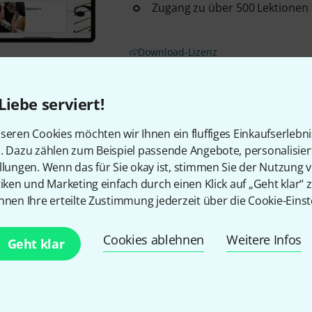
Zugang zu über 500 Lektionen 
Download-Lizenz
Liebe serviert!
Kostenloser Versand ab €
Alle Preise inkl. MwSt.
seren Cookies möchten wir Ihnen ein fluffiges Einkaufserlebn
n. Dazu zählen zum Beispiel passende Angebote, personalisie
llungen. Wenn das für Sie okay ist, stimmen Sie der Nutzung 
tiken und Marketing einfach durch einen Klick auf „Geht klar“ z
nnen Ihre erteilte Zustimmung jederzeit über die Cookie-Einst
Gefällt Ihnen, was Sie sehen?
Cookies ablehnen
Weitere Infos
Geht klar
Teilen
Hilfe & Feedback