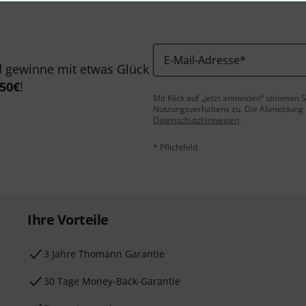
E-Mail-Adresse
*
 gewinne mit etwas Glück
50€
!
Mit Klick auf „Jetzt anmelden“ stimmen
Nutzungsverhaltens zu. Die Abmeldung is
Datenschutzhinweisen
.
* Pflichtfeld
Ihre Vorteile
3 Jahre Thomann Garantie
30 Tage Money-Back-Garantie