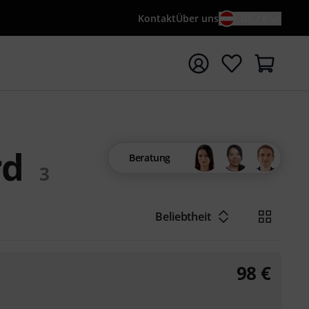
Kontakt
Über uns
DE / €
e mit Suchwort {searchTerm} starten
rd
Beratung
3
Beliebtheit
98
€