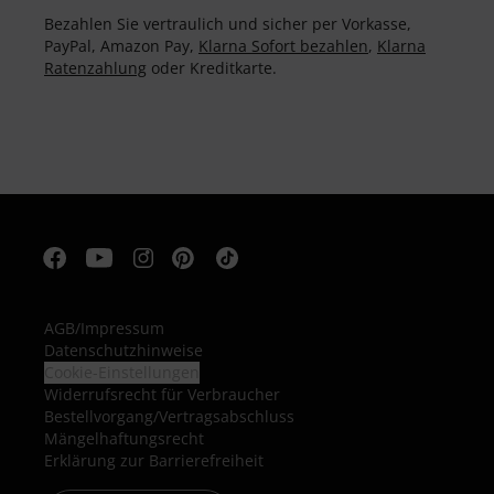
Bezahlen Sie vertraulich und sicher per Vorkasse,
PayPal, Amazon Pay,
Klarna Sofort bezahlen
,
Klarna
Ratenzahlung
oder Kreditkarte.
AGB
/
Impressum
Datenschutzhinweise
Cookie-Einstellungen
Widerrufsrecht für Verbraucher
Bestellvorgang/Vertragsabschluss
Mängelhaftungsrecht
Erklärung zur Barrierefreiheit