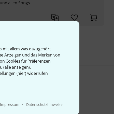
und allen Songs
 69
is mit allem was dazugehört
rte Anzeigen und das Merken von
von Cookies für Präferenzen,
u (
alle anzeigen
).
ellungen (
hier
) widerrufen.
·
Impressum
Datenschutzhinweise