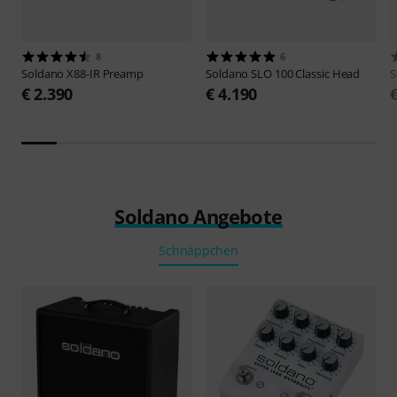
8
6
Soldano
X88-IR Preamp
Soldano
SLO 100 Classic Head
S
€ 2.390
€ 4.190
Soldano Angebote
Schnäppchen