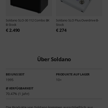
Soldano
SLO-30 112 Combo BK
Soldano
SLO Plus Overdrive B-
B-Stock
Stock
€ 2.490
€ 274
Über Soldano
BEI UNS SEIT
PRODUKTE AUF LAGER
1995
10+
Ø VERFÜGBARKEIT
70.47% (1 Jahr)
Die Produkte von Soldano kommen ausschließlich aus