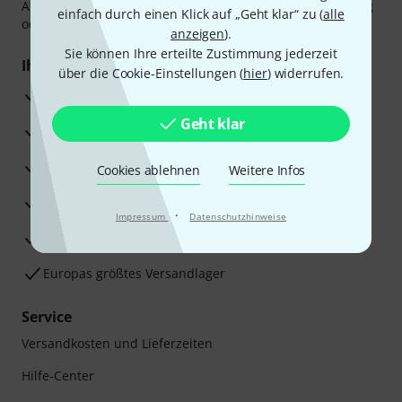
Amazon Pay,
Klarna Sofort bezahlen
,
Klarna Ratenzahlung
einfach durch einen Klick auf „Geht klar“ zu (
alle
oder Kreditkarte.
anzeigen
).
Sie können Ihre erteilte Zustimmung jederzeit
Ihre Vorteile
über die Cookie-Einstellungen (
hier
) widerrufen.
3 Jahre Thomann Garantie
Geht klar
30 Tage Money-Back-Garantie
Reparaturservice
Cookies ablehnen
Weitere Infos
Beratung durch Fachexperten
·
Impressum
Datenschutzhinweise
Zufriedenheitsgarantie
Europas größtes Versandlager
Service
Versandkosten und Lieferzeiten
Hilfe-Center