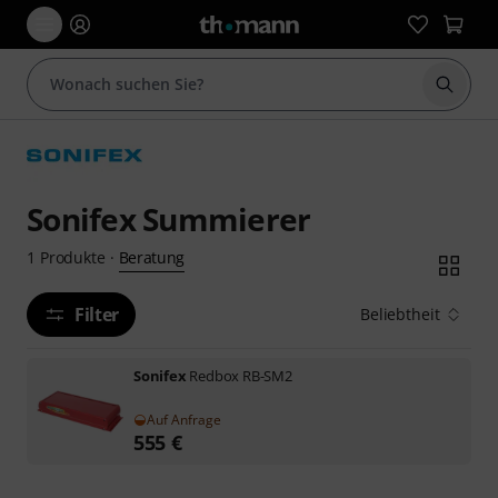
Suche 
Sonifex Summierer
Beratung
1
Produkte
·
Filter
Beliebtheit
Sonifex
Redbox RB-SM2
Auf Anfrage
555
€