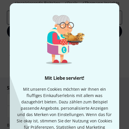
Inspirierende Beiträge
Deals
Thomann Insights
E-Mail-Adresse
*
Jetzt anmelden
Mit Klick auf „Jetzt anmelden“ stimmen Sie dem Erhalt von E-Mail-
Werbung und einer Messung des E-Mail-Nutzungsverhaltens zu. Die
Abmeldung ist jederzeit möglich. Weitere Informationen finden Sie in
unseren
Datenschutzhinweisen
.
* Pflichtfeld
Mit Liebe serviert!
Sicher einkaufen & bezahlen
Mit unseren Cookies möchten wir Ihnen ein
fluffiges Einkaufserlebnis mit allem was
dazugehört bieten. Dazu zählen zum Beispiel
passende Angebote, personalisierte Anzeigen
und das Merken von Einstellungen. Wenn das für
Sie okay ist, stimmen Sie der Nutzung von Cookies
Bezahlen Sie vertraulich und sicher per Vorkasse, PayPal,
für Präferenzen, Statistiken und Marketing