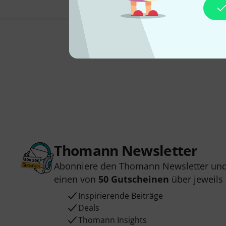
Thomann Newsletter
Abonniere den Thomann Newsletter und
einen von
50 Gutscheinen
über jeweils
Inspirierende Beiträge
Deals
Thomann Insights