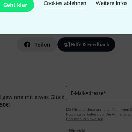
Cookies ablehnen
Weitere Infos
Geht klar
Gefällt Ihnen, was Sie sehen?
Teilen
Hilfe & Feedback
E-Mail-Adresse
*
 gewinne mit etwas Glück
50€
!
Mit Klick auf „Jetzt anmelden“ stimmen
Nutzungsverhaltens zu. Die Abmeldung is
Datenschutzhinweisen
.
* Pflichtfeld