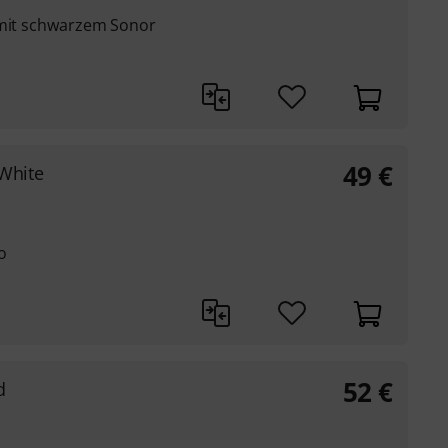
 mit schwarzem Sonor
49
€
White
o
52
€
d