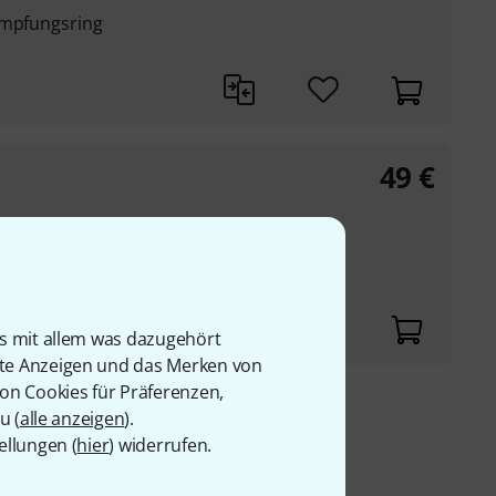
ämpfungsring
49
€
is mit allem was dazugehört
rte Anzeigen und das Merken von
von Cookies für Präferenzen,
u (
alle anzeigen
).
 69
ellungen (
hier
) widerrufen.