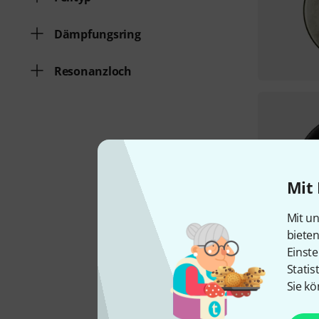
Dämpfungsring
Resonanzloch
Mit 
Mit un
biete
Einste
Statis
Sie kö