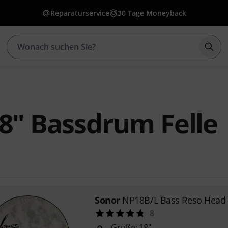
Reparaturservice
30 Tage Moneyback
Such
8" Bassdrum Felle
Sonor
NP18B/L Bass Reso Head 
8
Größe: 18"