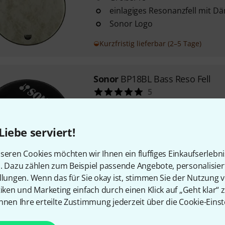
einlagiges Resonanzfell mit D
Sonor Logo
Kurzfristig lieferbar (2–5 Tage)
Sonor
BP18BL Bass Reso Fell
5
Größe: Ø 18"
Farbe: Schwarz
Liebe serviert!
mit Logo
Kurzfristig lieferbar (2–5 Tage)
seren Cookies möchten wir Ihnen ein fluffiges Einkaufserlebn
n. Dazu zählen zum Beispiel passende Angebote, personalisie
llungen. Wenn das für Sie okay ist, stimmen Sie der Nutzung 
tiken und Marketing einfach durch einen Klick auf „Geht klar“ z
Kostenloser Versand ab €
nnen Ihre erteilte Zustimmung jederzeit über die Cookie-Einst
Alle Preise inkl. MwSt.