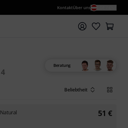
Kontakt
Über uns
DE / €
e mit Suchwort {searchTerm} starten
Beratung
4
Beliebtheit
51
€
Natural