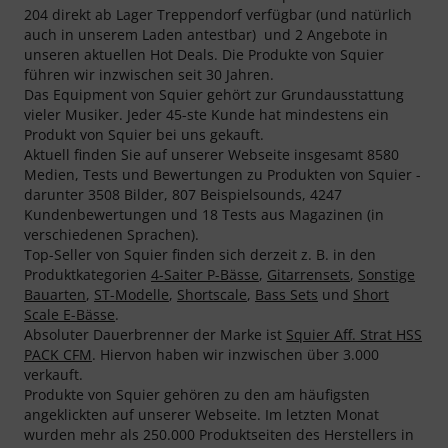
204 direkt ab Lager Treppendorf verfügbar (und natürlich
auch in unserem Laden antestbar) und 2 Angebote in
unseren aktuellen Hot Deals. Die Produkte von Squier
führen wir inzwischen seit 30 Jahren.
Das Equipment von Squier gehört zur Grundausstattung
vieler Musiker. Jeder 45-ste Kunde hat mindestens ein
Produkt von Squier bei uns gekauft.
Aktuell finden Sie auf unserer Webseite insgesamt 8580
Medien, Tests und Bewertungen zu Produkten von Squier -
darunter 3508 Bilder, 807 Beispielsounds, 4247
Kundenbewertungen und 18 Tests aus Magazinen (in
verschiedenen Sprachen).
Top-Seller von Squier finden sich derzeit z. B. in den
Produktkategorien
4-Saiter P-Bässe
,
Gitarrensets
,
Sonstige
Bauarten
,
ST-Modelle
,
Shortscale
,
Bass Sets
und
Short
Scale E-Bässe
.
Absoluter Dauerbrenner der Marke ist
Squier Aff. Strat HSS
PACK CFM
. Hiervon haben wir inzwischen über 3.000
verkauft.
Produkte von Squier gehören zu den am häufigsten
angeklickten auf unserer Webseite. Im letzten Monat
wurden mehr als 250.000 Produktseiten des Herstellers in