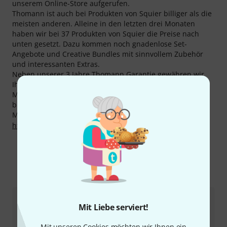
unserem Online-Store aufgerufen.
Thomann ist auch bei Produkten von Squier billiger als die
meisten anderen. Alleine in den letzten drei Monaten
haben wir bei 37 Produkten von Squier die Preise nach
unten gesetzt. Dazu kommen noch gnadenlose Set-
Angebote und Creative Bundles mit sinnvollem Zubehör
und interessanten Extras.
Neben unserer 3 Jahre Thomann Garantie gewähren wir
Ihnen auch auf Produkte von Squier unsere 30-tägige
Money-Back-Garantie. Unsere kompetenten Fachleute
bieten Ihnen zudem weiteren Service vor Ort.
Mehr Informationen zum Hersteller finden Sie auf
http://www.squierguitars.com/
Mehr zu Squier
Mit Liebe serviert!
Mit unseren Cookies möchten wir Ihnen ein