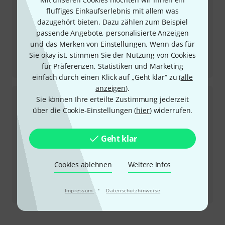
fluffiges Einkaufserlebnis mit allem was
dazugehört bieten. Dazu zählen zum Beispiel
passende Angebote, personalisierte Anzeigen
und das Merken von Einstellungen. Wenn das für
Sie okay ist, stimmen Sie der Nutzung von Cookies
Testbericht
für Präferenzen, Statistiken und Marketing
J.Mascis Jazzmaster
einfach durch einen Klick auf „Geht klar“ zu (
alle
anzeigen
).
Sie können Ihre erteilte Zustimmung jederzeit
über die Cookie-Einstellungen (
hier
) widerrufen.
Geht klar
Cookies ablehnen
Weitere Infos
Testbericht
·
Impressum
Datenschutzhinweise
Sonic Precision California BL