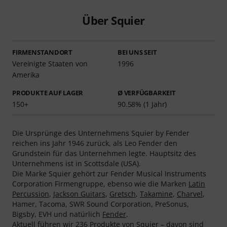
Über Squier
FIRMENSTANDORT
BEI UNS SEIT
Vereinigte Staaten von
1996
Amerika
PRODUKTE AUF LAGER
Ø VERFÜGBARKEIT
150+
90.58% (1 Jahr)
Die Ursprünge des Unternehmens Squier by Fender
reichen ins Jahr 1946 zurück, als Leo Fender den
Grundstein für das Unternehmen legte. Hauptsitz des
Unternehmens ist in Scottsdale (USA).
Die Marke Squier gehört zur Fender Musical Instruments
Corporation Firmengruppe, ebenso wie die Marken
Latin
Percussion
,
Jackson Guitars
,
Gretsch
,
Takamine
,
Charvel
,
Hamer, Tacoma, SWR Sound Corporation, PreSonus,
Bigsby, EVH und natürlich
Fender
.
Aktuell führen wir 236 Produkte von Squier – davon sind