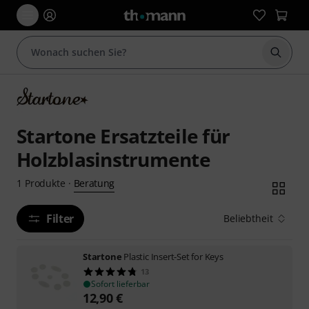
Suche 
Startone Ersatzteile für
Holzblasinstrumente
Beratung
1
Produkte
·
Filter
Beliebtheit
Startone
Plastic Insert-Set for Keys
13
Sofort lieferbar
12,90
€