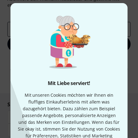
etwas Glück einen von
50 Gutscheinen
über jeweils
50€
!
Inspirierende Beiträge
Deals
Thomann Insights
E-Mail-Adresse
*
Jetzt anmelden
Mit Klick auf „Jetzt anmelden“ stimmen Sie dem Erhalt von E-Mail-
Werbung und einer Messung des E-Mail-Nutzungsverhaltens zu. Die
Abmeldung ist jederzeit möglich. Weitere Informationen finden Sie in
unseren
Datenschutzhinweisen
.
Mit Liebe serviert!
* Pflichtfeld
Mit unseren Cookies möchten wir Ihnen ein
fluffiges Einkaufserlebnis mit allem was
Sicher einkaufen & bezahlen
dazugehört bieten. Dazu zählen zum Beispiel
passende Angebote, personalisierte Anzeigen
und das Merken von Einstellungen. Wenn das für
Sie okay ist, stimmen Sie der Nutzung von Cookies
für Präferenzen, Statistiken und Marketing