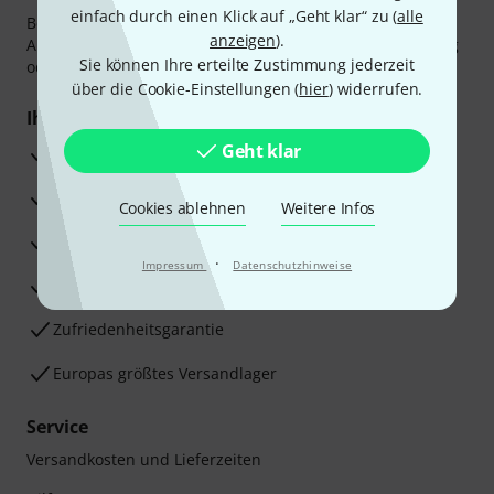
einfach durch einen Klick auf „Geht klar“ zu (
alle
Bezahlen Sie vertraulich und sicher per Vorkasse, PayPal,
anzeigen
).
Amazon Pay,
Klarna Sofort bezahlen
,
Klarna Ratenzahlung
Sie können Ihre erteilte Zustimmung jederzeit
oder Kreditkarte.
über die Cookie-Einstellungen (
hier
) widerrufen.
Ihre Vorteile
Geht klar
3 Jahre Thomann Garantie
30 Tage Money-Back-Garantie
Cookies ablehnen
Weitere Infos
Reparaturservice
·
Impressum
Datenschutzhinweise
Beratung durch Fachexperten
Zufriedenheitsgarantie
Europas größtes Versandlager
Service
Versandkosten und Lieferzeiten