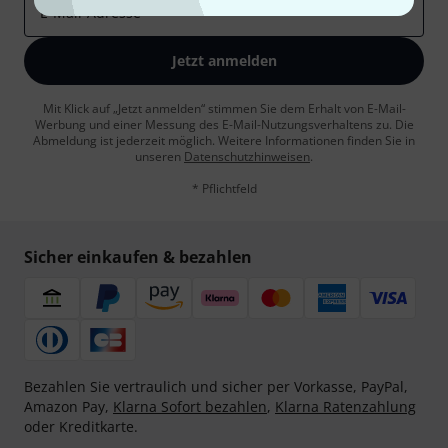
E-Mail-Adresse
*
Jetzt anmelden
Mit Klick auf „Jetzt anmelden“ stimmen Sie dem Erhalt von E-Mail-
Werbung und einer Messung des E-Mail-Nutzungsverhaltens zu. Die
Abmeldung ist jederzeit möglich. Weitere Informationen finden Sie in
unseren
Datenschutzhinweisen
.
* Pflichtfeld
Sicher einkaufen & bezahlen
Bezahlen Sie vertraulich und sicher per Vorkasse, PayPal,
Amazon Pay,
Klarna Sofort bezahlen
,
Klarna Ratenzahlung
oder Kreditkarte.