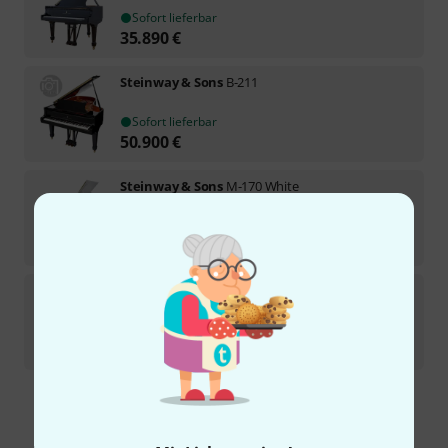
Sofort lieferbar
35.890
€
Steinway & Sons
B-211
Sofort lieferbar
50.900
€
Steinway & Sons
M-170 White
Sofort lieferbar
35.890
€
Steinway & Sons
A-188
Sofort lieferbar
38.390
€
Kostenloser Versand ab € 69
Alle Preise inkl. MwSt.