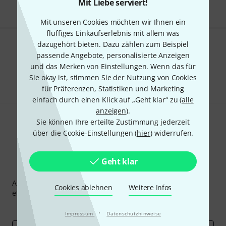
Mit Liebe serviert!
Mit unseren Cookies möchten wir Ihnen ein
fluffiges Einkaufserlebnis mit allem was
dazugehört bieten. Dazu zählen zum Beispiel
Gefällt Ihnen, was Sie sehen?
passende Angebote, personalisierte Anzeigen
und das Merken von Einstellungen. Wenn das für
Teilen
Hilfe & Feedback
Sie okay ist, stimmen Sie der Nutzung von Cookies
für Präferenzen, Statistiken und Marketing
einfach durch einen Klick auf „Geht klar“ zu (
alle
anzeigen
).
Sie können Ihre erteilte Zustimmung jederzeit
über die Cookie-Einstellungen (
hier
) widerrufen.
Geht klar
Thomann Newsletter
Abonniere den Thomann Newsletter und gewinne mit
Cookies ablehnen
Weitere Infos
etwas Glück einen von
50 Gutscheinen
über jeweils
50€
!
Inspirierende Beiträge
Deals
Thomann Insights
·
Impressum
Datenschutzhinweise