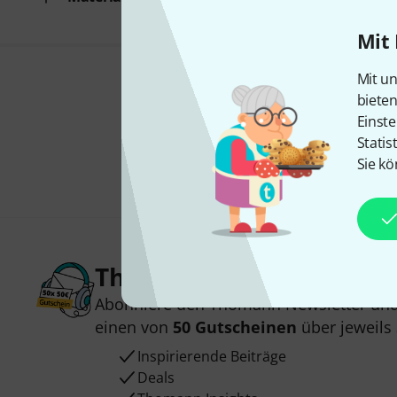
Mit 
Mit un
biete
Einste
Statis
Sie kö
Thomann Newsletter
Abonniere den Thomann Newsletter und
einen von
50 Gutscheinen
über jeweils
Inspirierende Beiträge
Deals