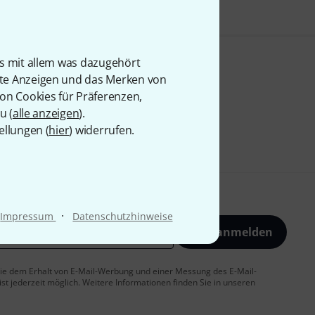
is mit allem was dazugehört
rte Anzeigen und das Merken von
von Cookies für Präferenzen,
u (
alle anzeigen
).
ellungen (
hier
) widerrufen.
·
Impressum
Datenschutzhinweise
Jetzt anmelden
 Sie dem Erhalt von E-Mail-Werbung und einer Messung des E-Mail-
t jederzeit möglich. Weitere Informationen finden Sie in unseren