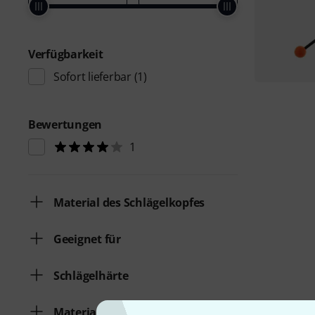
Verfügbarkeit
Sofort lieferbar
(1)
Bewertungen
1
Material des Schlägelkopfes
Geeignet für
Schlägelhärte
Material des Stiels