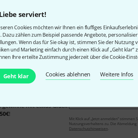
Liebe serviert!
seren Cookies möchten wir Ihnen ein fluffiges Einkaufserlebn
Gefällt Ihnen, was Sie sehen?
n. Dazu zählen zum Beispiel passende Angebote, personalisie
llungen. Wenn das für Sie okay ist, stimmen Sie der Nutzung 
tiken und Marketing einfach durch einen Klick auf „Geht klar“ z
Teilen
Hilfe & Feedback
nnen Ihre erteilte Zustimmung jederzeit über die Cookie-Einst
Cookies ablehnen
Weitere Infos
Geht klar
E-Mail-Adresse
*
 gewinne mit etwas Glück
50€
!
Mit Klick auf „Jetzt anmelden“ stimmen
Nutzungsverhaltens zu. Die Abmeldung is
Datenschutzhinweisen
.