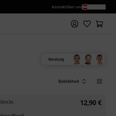
Kontakt
Über uns
DE / €
e mit Suchwort {searchTerm} starten
Beratung
Beliebtheit
12,90
€
blocks
fststoffkopf)