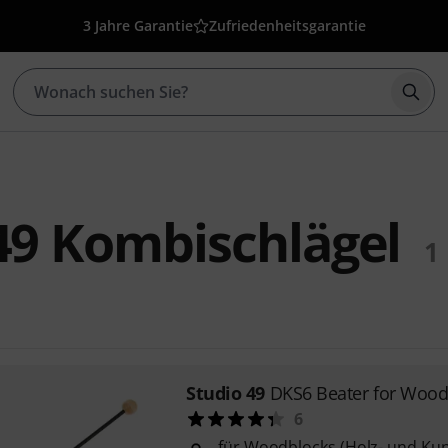
3 Jahre Garantie
Zufriedenheitsgarantie
Such
49 Kombischlägel
1
Studio 49
DKS6 Beater for Wood
6
für Woodblocks (Holz- und Kun