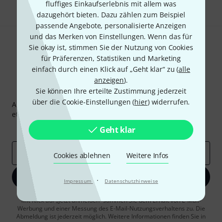
fluffiges Einkaufserlebnis mit allem was
dazugehört bieten. Dazu zählen zum Beispiel
passende Angebote, personalisierte Anzeigen
und das Merken von Einstellungen. Wenn das für
Sie okay ist, stimmen Sie der Nutzung von Cookies
für Präferenzen, Statistiken und Marketing
einfach durch einen Klick auf „Geht klar“ zu (
alle
anzeigen
).
Thomann Newsletter
Sie können Ihre erteilte Zustimmung jederzeit
über die Cookie-Einstellungen (
hier
) widerrufen.
Abonniere den Thomann Newsletter und gewinne mit
etwas Glück einen von
50 Gutscheinen
über jeweils
50€
!
Inspirierende Beiträge
Deals
Thomann Insights
Geht klar
E-Mail-Adresse
*
Cookies ablehnen
Weitere Infos
Jetzt anmelden
·
Impressum
Datenschutzhinweise
Mit Klick auf „Jetzt anmelden“ stimmen Sie dem Erhalt von E-Mail-
Werbung und einer Messung des E-Mail-Nutzungsverhaltens zu. Die
Abmeldung ist jederzeit möglich. Weitere Informationen finden Sie in