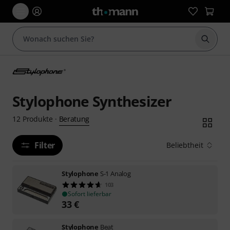
Suche 
Stylophone Synthesizer
Beratung
12
Produkte
·
Filter
Beliebtheit
Stylophone
S-1 Analog
103
Sofort lieferbar
33
€
Stylophone
Beat