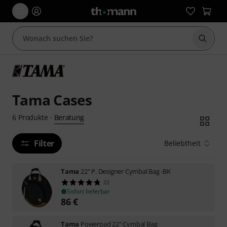
Suche 
Tama Cases
Beratung
6
Produkte
·
Filter
Beliebtheit
Tama
22" P. Designer Cymbal Bag -BK
22
Sofort lieferbar
86
€
Tama
Powerpad 22" Cymbal Bag