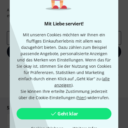
Thomann Newsletter
Abonniere den Thomann Newsletter und gewinne mit
etwas Glück einen von
50 Gutscheinen
über jeweils
50€
!
Mit Liebe serviert!
Inspirierende Beiträge
Deals
Thomann Insights
Mit unseren Cookies möchten wir Ihnen ein
E-Mail-Adresse
*
fluffiges Einkaufserlebnis mit allem was
dazugehört bieten. Dazu zählen zum Beispiel
Jetzt anmelden
passende Angebote, personalisierte Anzeigen
und das Merken von Einstellungen. Wenn das für
Mit Klick auf „Jetzt anmelden“ stimmen Sie dem Erhalt von E-Mail-
Sie okay ist, stimmen Sie der Nutzung von Cookies
Werbung und einer Messung des E-Mail-Nutzungsverhaltens zu. Die
für Präferenzen, Statistiken und Marketing
Abmeldung ist jederzeit möglich. Weitere Informationen finden Sie in
einfach durch einen Klick auf „Geht klar“ zu (
alle
unseren
Datenschutzhinweisen
.
anzeigen
).
* Pflichtfeld
Sie können Ihre erteilte Zustimmung jederzeit
über die Cookie-Einstellungen (
hier
) widerrufen.
Sicher einkaufen & bezahlen
Geht klar