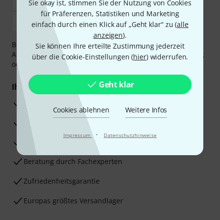
Sie okay ist, stimmen Sie der Nutzung von Cookies
für Präferenzen, Statistiken und Marketing
einfach durch einen Klick auf „Geht klar“ zu (
alle
anzeigen
).
Bezahlen Sie vertraulich und sicher per Vorkasse, PayPal,
Sie können Ihre erteilte Zustimmung jederzeit
Amazon Pay,
Klarna Sofort bezahlen
,
Klarna Ratenzahlung
über die Cookie-Einstellungen (
hier
) widerrufen.
oder Kreditkarte.
Geht klar
Ihre Vorteile
3 Jahre Thomann Garantie
Cookies ablehnen
Weitere Infos
30 Tage Money-Back-Garantie
·
Impressum
Datenschutzhinweise
Reparaturservice
Beratung durch Fachexperten
Zufriedenheitsgarantie
Europas größtes Versandlager