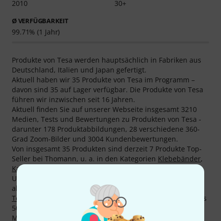
2010
30+
Ø VERFÜGBARKEIT
99.71% (1 Jahr)
Produkte von Tesa werden hauptsächlich in Fabriken aus
Deutschland, Italien und Japan gefertigt.
Aktuell haben wir 35 Produkte von Tesa im Programm –
davon sind 35 auf Lager verfügbar. Die Produkte von Tesa
führen wir inzwischen seit 16 Jahren.
Aktuell finden Sie auf unserer Webseite insgesamt 3210
Medien, Tests und Bewertungen zu Produkten von Tesa -
darunter 178 Produktabbildungen, 28 verschiedene 360-
Grad Zoom-Bilder und 3004 Kundenbewertungen.
Von insgesamt 35 Produkten sind derzeit 7 Produkte Top-
Seller bei Thomann, u. a. in den Kategorien
Klebebänder
,
Kabelbrücken
,
Kabelbinder
und
Pflegemittel
.
Unser aktueller Top-Seller heißt
Tesa 4671 GE
. Der
absolute Dauerbrenner unter den Produkten von Tesa ist
Tesa 4671 GN
. Von diesem wurden bei uns schon mehr als
50.000 gekauft.
Mehr Informationen zum Hersteller finden Sie auf