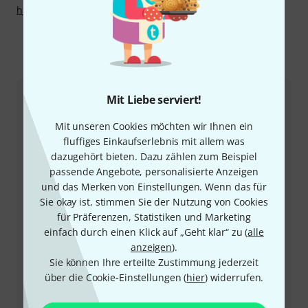
http://www.tesa.com
So erreichen Sie uns
Mit Liebe serviert!
Kundenservice
Mit unseren Cookies möchten wir Ihnen ein
fluffiges Einkaufserlebnis mit allem was
dazugehört bieten. Dazu zählen zum Beispiel
passende Angebote, personalisierte Anzeigen
und das Merken von Einstellungen. Wenn das für
Sie okay ist, stimmen Sie der Nutzung von Cookies
für Präferenzen, Statistiken und Marketing
einfach durch einen Klick auf „Geht klar“ zu (
alle
+43-13850157
anzeigen
).
Sie können Ihre erteilte Zustimmung jederzeit
Unser Thomann Team Kundenservice steht Ihnen bei
über die Cookie-Einstellungen (
hier
) widerrufen.
allen Fragen und Problemen nach dem Kauf zur Seite.