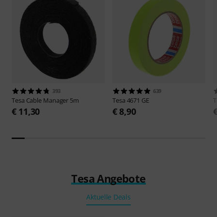
393
639
Tesa
Cable Manager 5m
Tesa
4671 GE
T
€ 11,30
€ 8,90
Tesa Angebote
Aktuelle Deals