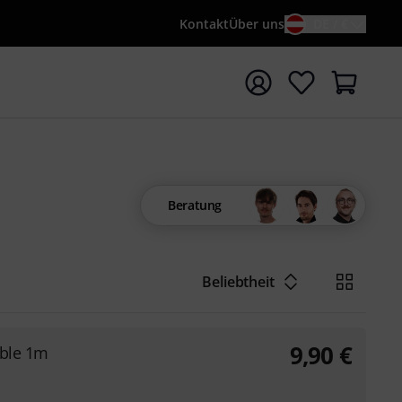
Kontakt
Über uns
DE / €
e mit Suchwort {searchTerm} starten
Beratung
Beliebtheit
9,90
€
able 1m