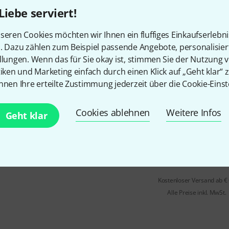
Farbe: Schwarz
Liebe serviert!
Sofort lieferbar
seren Cookies möchten wir Ihnen ein fluffiges Einkaufserlebn
n. Dazu zählen zum Beispiel passende Angebote, personalisie
llungen. Wenn das für Sie okay ist, stimmen Sie der Nutzung 
the sssnake
USB 2.0 Cable 1m
tiken und Marketing einfach durch einen Klick auf „Geht klar“ z
11
nnen Ihre erteilte Zustimmung jederzeit über die Cookie-Einst
Länge: 1 m
USB 2.0 Kabel Typ A auf Typ B
Cookies ablehnen
Weitere Infos
Geht klar
Farbe: Schwarz
Sofort lieferbar
Kostenloser Versand ab €
Alle Preise inkl. MwSt.