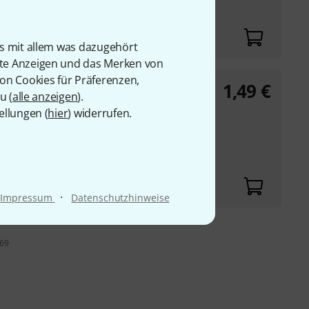
is mit allem was dazugehört
rte Anzeigen und das Merken von
von Cookies für Präferenzen,
1,49
€
u (
alle anzeigen
).
ellungen (
hier
) widerrufen.
·
Impressum
Datenschutzhinweise
 69