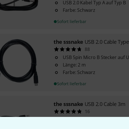
USB 2.0 Kabel Typ A auf Typ B
Farbe: Schwarz
Sofort lieferbar
the sssnake
USB 2.0 Cable Typ
88
USB 5pin Micro B Stecker auf 
Länge: 2 m
Farbe: Schwarz
Sofort lieferbar
the sssnake
USB 2.0 Cable 3m
16
Länge: 3 m
USB 2.0 Kabel Typ A auf Typ B