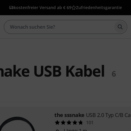
kostenfreier Versand ab € 69
Zufriedenheitsgarantie
Such
nake USB Kabel
6
the sssnake
USB 2.0 Typ C/B C
101
Länge: 1 m