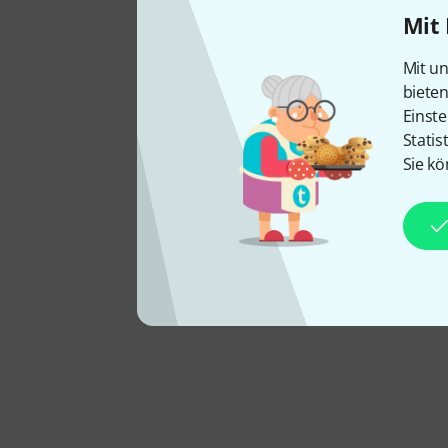
Mit 
Mit un
biete
Einste
Statis
Sie kö