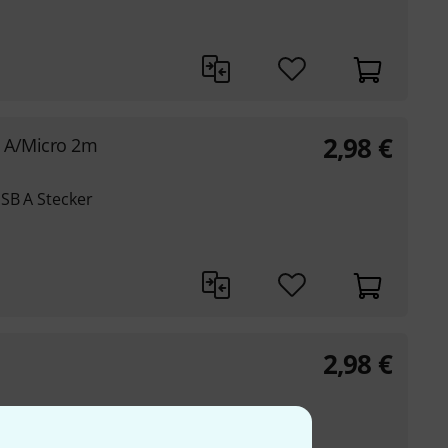
2,98
€
e A/Micro 2m
USB A Stecker
2,98
€