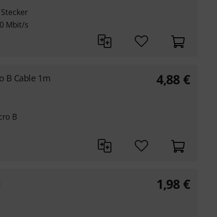
 Stecker
0 Mbit/s
4,88
€
ro B Cable 1m
cro B
1,98
€
m