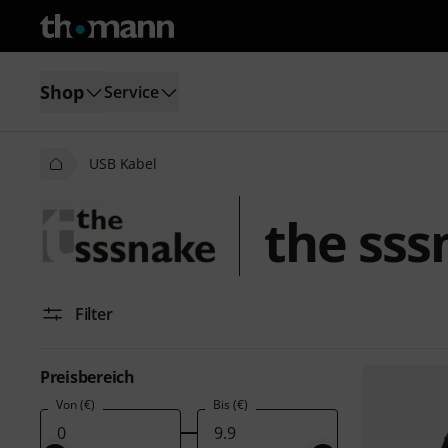
Shop
Service
USB Kabel
the sss
Filter
Preisbereich
Von (€)
Bis (€)