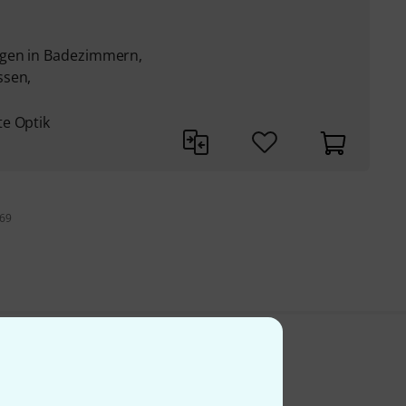
ngen in Badezimmern,
ssen,
e Optik
 69