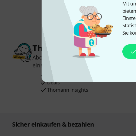
Mit un
biete
Einste
Statis
Sie kö
Thomann Newsletter
Abonniere den Thomann Newsletter und
einen von
50 Gutscheinen
über jeweils
Inspirierende Beiträge
Deals
Thomann Insights
Sicher einkaufen & bezahlen