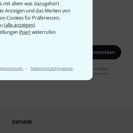
is mit allem was dazugehört
rte Anzeigen und das Merken von
von Cookies für Präferenzen,
u (
alle anzeigen
).
ellungen (
hier
) widerrufen.
Jetzt anmelden
·
Impressum
Datenschutzhinweise
 Sie dem Erhalt von E-Mail-Werbung und einer Messung des E-Mail-
t jederzeit möglich. Weitere Informationen finden Sie in unseren
Service