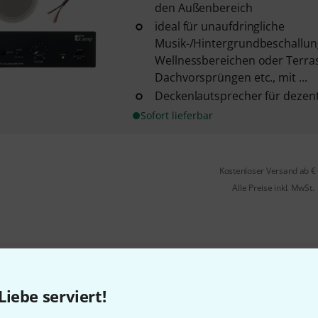
den Außenbereich
ideal für unaufdringliche
Musik-/Hintergrundbeschallu
Wellnessbereichen oder Terra
Dachvorsprüngen etc., mit ...
Deckenlautsprecher für dezent
Sofort lieferbar
Kostenloser Versand ab €
Alle Preise inkl. MwSt.
Gefällt Ihnen, was Sie sehen?
Liebe serviert!