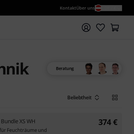
Kontakt
Über uns
DE / €
e mit Suchwort {searchTerm} starten
hnik
Beratung
Beliebtheit
374
€
 Bundle XS WH
 für Feuchträume und