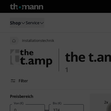
Shop
Service
Installationstechnik
the t.a
1
Filter
Preisbereich
Von (€)
Bis (€)