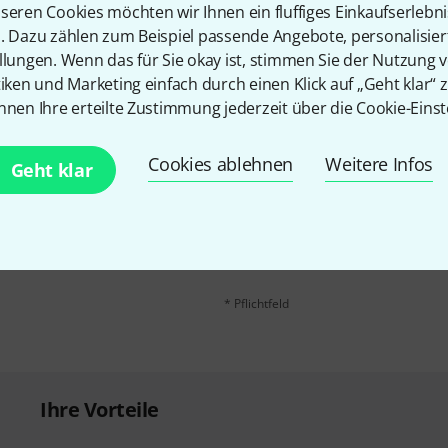
Teilen
Hilfe & Feedback
seren Cookies möchten wir Ihnen ein fluffiges Einkaufserlebn
n. Dazu zählen zum Beispiel passende Angebote, personalisie
llungen. Wenn das für Sie okay ist, stimmen Sie der Nutzung 
tiken und Marketing einfach durch einen Klick auf „Geht klar“ z
nnen Ihre erteilte Zustimmung jederzeit über die Cookie-Einst
Cookies ablehnen
Weitere Infos
Geht klar
E-Mail-Adresse
*
 gewinne mit etwas Glück
50€
!
Mit Klick auf „Jetzt anmelden“ stimmen
Nutzungsverhaltens zu. Die Abmeldung is
Datenschutzhinweisen
.
* Pflichtfeld
Ihre Vorteile