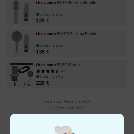
the t.bone
RB 100 FetAmp Bundle
Sofort lieferbar
125
€
the t.bone
RM 700 FetAmp Bundle
Sofort lieferbar
138
€
the t.bone
RB 500 Bundle
43
Sofort lieferbar
228
€
Kostenloser Versand ab € 69
Alle Preise inkl. MwSt.