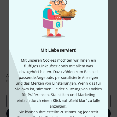
Gefällt Ihnen, was Sie sehen?
Teilen
Hilfe & Feedback
Mit Liebe serviert!
Mit unseren Cookies möchten wir Ihnen ein
fluffiges Einkaufserlebnis mit allem was
Thomann Newsletter
dazugehört bieten. Dazu zählen zum Beispiel
Abonniere den Thomann Newsletter und gewinne mit
passende Angebote, personalisierte Anzeigen
etwas Glück einen von
50 Gutscheinen
über jeweils
50€
!
und das Merken von Einstellungen. Wenn das für
Inspirierende Beiträge
Deals
Thomann Insights
Sie okay ist, stimmen Sie der Nutzung von Cookies
für Präferenzen, Statistiken und Marketing
einfach durch einen Klick auf „Geht klar“ zu (
alle
E-Mail-Adresse
*
anzeigen
).
Sie können Ihre erteilte Zustimmung jederzeit
Jetzt anmelden