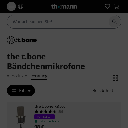
Suche 
the t.bone
Bändchenmikrofone
Beratung
8
Produkte
·
Filter
Beliebtheit
the t.bone
RB 500
592
TOP-SELLER
Sofort lieferbar
98
€