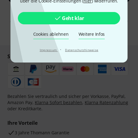
über die Cookie-Einstellungen (
hier
) widerrufen.
Mit Klick auf „Jetzt anmelden“ stimmen Sie dem Erhalt von E-Mail-
Werbung und einer Messung des E-Mail-Nutzungsverhaltens zu. Die
Geht klar
Abmeldung ist jederzeit möglich. Weitere Informationen finden Sie in
unseren
Datenschutzhinweisen
.
Cookies ablehnen
Weitere Infos
* Pflichtfeld
·
Impressum
Datenschutzhinweise
Sicher einkaufen & bezahlen
Bezahlen Sie vertraulich und sicher per Vorkasse, PayPal,
Amazon Pay,
Klarna Sofort bezahlen
,
Klarna Ratenzahlung
oder Kreditkarte.
Ihre Vorteile
3 Jahre Thomann Garantie