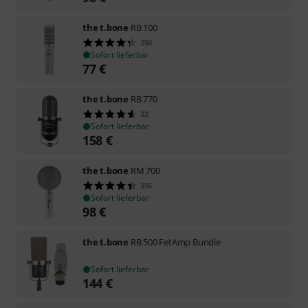
the t.bone
RB 100
250
Sofort lieferbar
77
€
the t.bone
RB 770
32
Sofort lieferbar
158
€
the t.bone
RM 700
356
Sofort lieferbar
98
€
the t.bone
RB 500 FetAmp Bundle
Sofort lieferbar
144
€