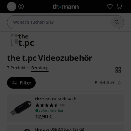
Suche 
the t.pc Videozubehör
Beratung
7
Produkte
·
Filter
Beliebtheit
the t.pc
USB Stick 64 Gb
142
Sofort lieferbar
12,90
€
the t.pc
USB 3.0 Stick 128 GB