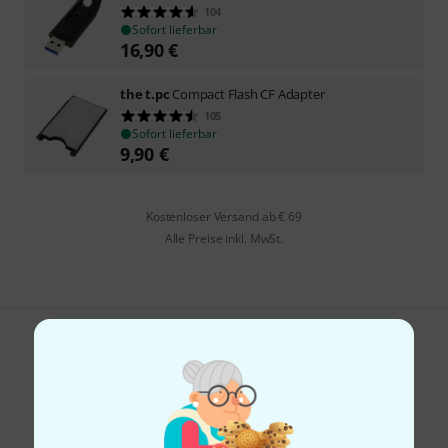
104
Sofort lieferbar
16,90
€
the t.pc
Compact Flash CF Adapter
105
Sofort lieferbar
9,90
€
Kostenloser Versand ab € 69
Alle Preise inkl. MwSt.
Gefällt Ihnen, was Sie sehen?
Teilen
Hilfe & Feedback