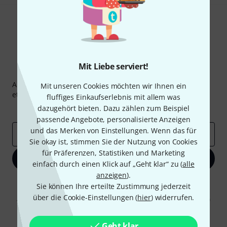
Mit Liebe serviert!
Thomann Newsletter
Abonniere den Thomann Newsletter und gewinne mit
Mit unseren Cookies möchten wir Ihnen ein
etwas Glück einen von
50 Gutscheinen
über jeweils
50€
!
fluffiges Einkaufserlebnis mit allem was
dazugehört bieten. Dazu zählen zum Beispiel
Inspirierende Beiträge
Deals
Thomann Insights
passende Angebote, personalisierte Anzeigen
und das Merken von Einstellungen. Wenn das für
E-Mail-Adresse
*
Sie okay ist, stimmen Sie der Nutzung von Cookies
für Präferenzen, Statistiken und Marketing
Jetzt anmelden
einfach durch einen Klick auf „Geht klar“ zu (
alle
anzeigen
).
Mit Klick auf „Jetzt anmelden“ stimmen Sie dem Erhalt von E-Mail-
Sie können Ihre erteilte Zustimmung jederzeit
Werbung und einer Messung des E-Mail-Nutzungsverhaltens zu. Die
über die Cookie-Einstellungen (
hier
) widerrufen.
Abmeldung ist jederzeit möglich. Weitere Informationen finden Sie in
unseren
Datenschutzhinweisen
.
* Pflichtfeld
Geht klar