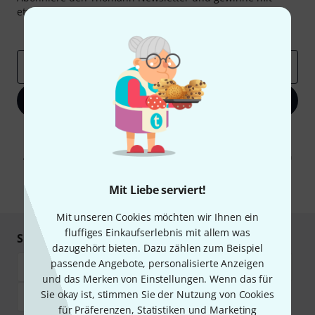
etwas Glück einen von
50 Gutscheinen
über jeweils
50€
!
Inspirierende Beiträge
Deals
Thomann Insights
E-Mail-Adresse
*
Jetzt anmelden
Mit Klick auf „Jetzt anmelden“ stimmen Sie dem Erhalt von E-Mail-
Werbung und einer Messung des E-Mail-Nutzungsverhaltens zu. Die
Abmeldung ist jederzeit möglich. Weitere Informationen finden Sie in
unseren
Datenschutzhinweisen
.
Mit Liebe serviert!
* Pflichtfeld
Mit unseren Cookies möchten wir Ihnen ein
fluffiges Einkaufserlebnis mit allem was
Sicher einkaufen & bezahlen
dazugehört bieten. Dazu zählen zum Beispiel
passende Angebote, personalisierte Anzeigen
und das Merken von Einstellungen. Wenn das für
Sie okay ist, stimmen Sie der Nutzung von Cookies
für Präferenzen, Statistiken und Marketing