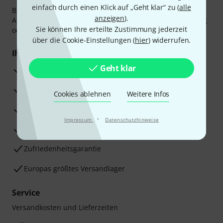
einfach durch einen Klick auf „Geht klar“ zu (
alle
Bezahlen Sie vertraulich und sicher per Vorkasse, PayPal,
anzeigen
).
Amazon Pay,
Klarna Sofort bezahlen
,
Klarna Ratenzahlung
Sie können Ihre erteilte Zustimmung jederzeit
oder Kreditkarte.
über die Cookie-Einstellungen (
hier
) widerrufen.
Ihre Vorteile
Geht klar
3 Jahre Thomann Garantie
30 Tage Money-Back-Garantie
Cookies ablehnen
Weitere Infos
Reparaturservice
·
Impressum
Datenschutzhinweise
Beratung durch Fachexperten
Zufriedenheitsgarantie
Europas größtes Versandlager
Service
Versandkosten und Lieferzeiten