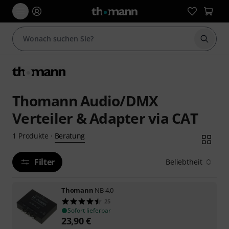
Suche 
Thomann Audio/DMX
Verteiler & Adapter via CAT
Beratung
1
Produkte
·
Filter
Beliebtheit
Thomann
NB 4.0
25
Sofort lieferbar
23,90
€