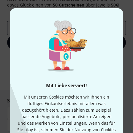
etwas Glück einen von
50 Gutscheinen
über jeweils
50€
!
Inspirierende Beiträge
Deals
Thomann Insights
E-Mail-Adresse
*
Jetzt anmelden
Mit Klick auf „Jetzt anmelden“ stimmen Sie dem Erhalt von E-Mail-
Werbung und einer Messung des E-Mail-Nutzungsverhaltens zu. Die
Abmeldung ist jederzeit möglich. Weitere Informationen finden Sie in
unseren
Datenschutzhinweisen
.
* Pflichtfeld
Mit Liebe serviert!
Mit unseren Cookies möchten wir Ihnen ein
Sicher einkaufen & bezahlen
fluffiges Einkaufserlebnis mit allem was
dazugehört bieten. Dazu zählen zum Beispiel
passende Angebote, personalisierte Anzeigen
und das Merken von Einstellungen. Wenn das für
Sie okay ist, stimmen Sie der Nutzung von Cookies