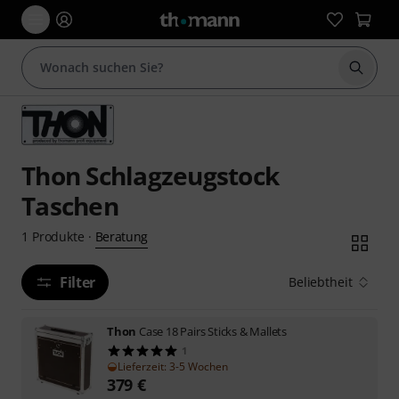
Suche 
Thon Schlagzeugstock
Taschen
Beratung
1
Produkte
·
Filter
Beliebtheit
Thon
Case 18 Pairs Sticks & Mallets
1
Lieferzeit: 3-5 Wochen
379
€