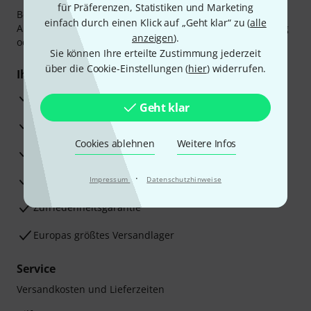
für Präferenzen, Statistiken und Marketing
Bezahlen Sie vertraulich und sicher per Vorkasse, PayPal,
einfach durch einen Klick auf „Geht klar“ zu (
alle
Amazon Pay,
Klarna Sofort bezahlen
,
Klarna Ratenzahlung
anzeigen
).
oder Kreditkarte.
Sie können Ihre erteilte Zustimmung jederzeit
über die Cookie-Einstellungen (
hier
) widerrufen.
Ihre Vorteile
3 Jahre Thomann Garantie
Geht klar
30 Tage Money-Back-Garantie
Cookies ablehnen
Weitere Infos
Reparaturservice
·
Beratung durch Fachexperten
Impressum
Datenschutzhinweise
Zufriedenheitsgarantie
Europas größtes Versandlager
Service
Versandkosten und Lieferzeiten