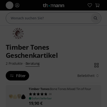
Suche 
Timber Tones
Geschenkartikel
Beratung
2
Produkte
·
Filter
Beliebtheit
Timber Tones
Bone Tones Mixed Tin of Four
38
Sofort lieferbar
19,90
€