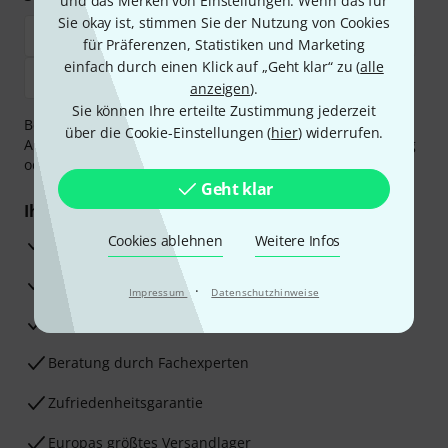
und das Merken von Einstellungen. Wenn das für
Sie okay ist, stimmen Sie der Nutzung von Cookies
für Präferenzen, Statistiken und Marketing
einfach durch einen Klick auf „Geht klar“ zu (
alle
anzeigen
).
Sie können Ihre erteilte Zustimmung jederzeit
Bezahlen Sie vertraulich und sicher per Vorkasse, PayPal,
über die Cookie-Einstellungen (
hier
) widerrufen.
Amazon Pay,
Klarna Sofort bezahlen
,
Klarna Ratenzahlung
oder Kreditkarte.
Geht klar
Ihre Vorteile
Cookies ablehnen
Weitere Infos
3 Jahre Thomann Garantie
30 Tage Money-Back-Garantie
·
Impressum
Datenschutzhinweise
Reparaturservice
Beratung durch Fachexperten
Zufriedenheitsgarantie
Europas größtes Versandlager