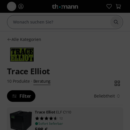
Suche 
Alle Kategorien
Trace Elliot
Beratung
10
Produkte
·
Filter
Beliebtheit
Trace Elliot
ELF C110
12
Sofort lieferbar
598
€