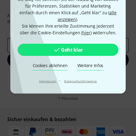
für Präferenzen, Statistiken und Marketing
Thomann Newsletter
einfach durch einen Klick auf „Geht klar“ zu (
alle
Abonniere den Thomann Newsletter und gewinne mit
anzeigen
).
etwas Glück einen von
50 Gutscheinen
über jeweils
50€
!
Sie können Ihre erteilte Zustimmung jederzeit
Inspirierende Beiträge
Deals
Thomann Insights
über die Cookie-Einstellungen (
hier
) widerrufen.
E-Mail-Adresse
*
Geht klar
Jetzt anmelden
Cookies ablehnen
Weitere Infos
Mit Klick auf „Jetzt anmelden“ stimmen Sie dem Erhalt von E-Mail-
Werbung und einer Messung des E-Mail-Nutzungsverhaltens zu. Die
·
Impressum
Datenschutzhinweise
Abmeldung ist jederzeit möglich. Weitere Informationen finden Sie in
unseren
Datenschutzhinweisen
.
* Pflichtfeld
Sicher einkaufen & bezahlen