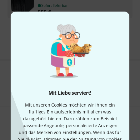
Sofort lieferbar
555
€
Kostenloser Versand ab € 69
Alle Preise inkl. MwSt.
Gefällt Ihnen, was Sie sehen?
Teilen
Hilfe & Feedback
Mit Liebe serviert!
Mit unseren Cookies möchten wir Ihnen ein
fluffiges Einkaufserlebnis mit allem was
dazugehört bieten. Dazu zählen zum Beispiel
passende Angebote, personalisierte Anzeigen
und das Merken von Einstellungen. Wenn das für
Sie okay ist, stimmen Sie der Nutzung von Cookies