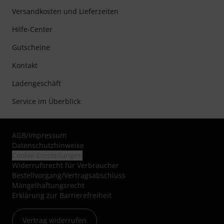
Versandkosten und Lieferzeiten
Hilfe-Center
Gutscheine
Kontakt
Ladengeschäft
Service im Überblick
AGB
/
Impressum
Datenschutzhinweise
Cookie-Einstellungen
Widerrufsrecht für Verbraucher
Bestellvorgang/Vertragsabschluss
Mängelhaftungsrecht
Erklärung zur Barrierefreiheit
Vertrag widerrufen