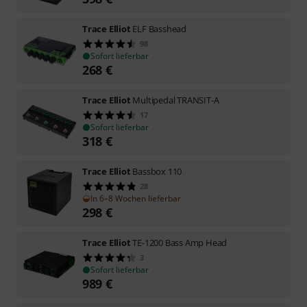
Trace Elliot
ELF Basshead
98
Sofort lieferbar
268
€
Trace Elliot
Multipedal TRANSIT-A
17
Sofort lieferbar
318
€
Trace Elliot
Bassbox 110
28
In 6–8 Wochen lieferbar
298
€
Trace Elliot
TE-1200 Bass Amp Head
3
Sofort lieferbar
989
€