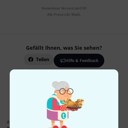
Kostenloser Versand ab € 69
Alle Preise inkl. MwSt.
Gefällt Ihnen, was Sie sehen?
Teilen
Hilfe & Feedback
Thomann Newsletter
Abonniere den Thomann Newsletter und gewinne mit
etwas Glück einen von
50 Gutscheinen
über jeweils
50€
!