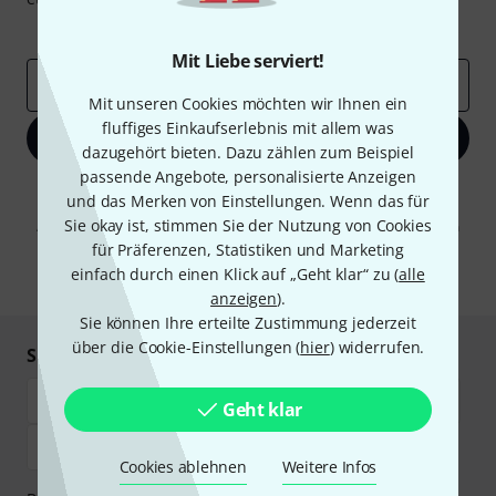
Inspirierende Beiträge
Deals
Thomann Insights
Mit Liebe serviert!
E-Mail-Adresse
*
Mit unseren Cookies möchten wir Ihnen ein
fluffiges Einkaufserlebnis mit allem was
Jetzt anmelden
dazugehört bieten. Dazu zählen zum Beispiel
passende Angebote, personalisierte Anzeigen
Mit Klick auf „Jetzt anmelden“ stimmen Sie dem Erhalt von E-Mail-
und das Merken von Einstellungen. Wenn das für
Werbung und einer Messung des E-Mail-Nutzungsverhaltens zu. Die
Sie okay ist, stimmen Sie der Nutzung von Cookies
Abmeldung ist jederzeit möglich. Weitere Informationen finden Sie in
unseren
Datenschutzhinweisen
.
für Präferenzen, Statistiken und Marketing
einfach durch einen Klick auf „Geht klar“ zu (
alle
* Pflichtfeld
anzeigen
).
Sie können Ihre erteilte Zustimmung jederzeit
über die Cookie-Einstellungen (
hier
) widerrufen.
Sicher einkaufen & bezahlen
Geht klar
Cookies ablehnen
Weitere Infos