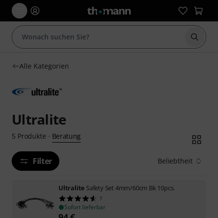
Suche 
Alle Kategorien
Ultralite
Beratung
5
Produkte
·
Filter
Beliebtheit
Ultralite
Safety Set 4mm/60cm Bk 10pcs.
7
Sofort lieferbar
94
€