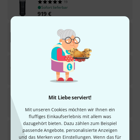
19
Sofort lieferbar
919
€
Universal Audio
Galaxy Tape Echo Native
1
Download-Lizenz
29
€
Universal Audio
Volt 476 USB Recording Studio
104
Sofort lieferbar
328
€
Universal Audio
Apollo X4 Gen2 AC Pro
Mit Liebe serviert!
6
Sofort lieferbar
Mit unseren Cookies möchten wir Ihnen ein
2.175
€
fluffiges Einkaufserlebnis mit allem was
dazugehört bieten. Dazu zählen zum Beispiel
Universal Audio
Apollo x6 Gen2 AC
passende Angebote, personalisierte Anzeigen
5
und das Merken von Einstellungen. Wenn das für
Sofort lieferbar