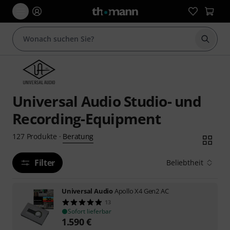
Suche 
Universal Audio Studio- und
Recording-Equipment
Beratung
127
Produkte
·
Filter
Beliebtheit
Universal Audio
Apollo X4 Gen2 AC
13
Sofort lieferbar
1.590
€