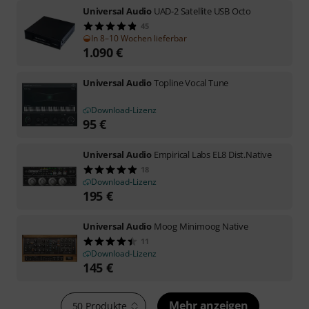
Universal Audio
UAD-2 Satellite USB Octo
45
In 8–10 Wochen lieferbar
1.090
€
Universal Audio
Topline Vocal Tune
Download-Lizenz
95
€
Universal Audio
Empirical Labs EL8 Dist.Native
18
Download-Lizenz
195
€
Universal Audio
Moog Minimoog Native
11
Download-Lizenz
145
€
Mehr anzeigen
50 Produkte