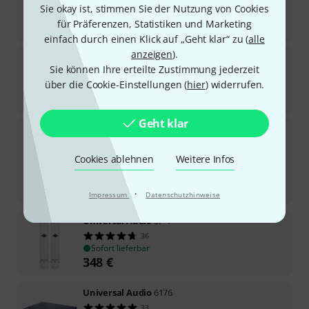
2.222
€
Sie okay ist, stimmen Sie der Nutzung von Cookies
für Präferenzen, Statistiken und Marketing
-6%
30-Tage-Bestpreis
:
2.369
€
einfach durch einen Klick auf „Geht klar“ zu (
alle
anzeigen
).
Universal Audio
Volt 476P USB Recording Studio
Sie können Ihre erteilte Zustimmung jederzeit
61
über die Cookie-Einstellungen (
hier
) widerrufen.
Sofort lieferbar
408
€
Geht klar
Universal Audio
Apollo Twin X Quad Gen2 AC Pro
5
Sofort lieferbar
Cookies ablehnen
Weitere Infos
1.666
€
-6%
30-Tage-Bestpreis
:
1.766
€
·
Impressum
Datenschutzhinweise
Universal Audio
SP-1
36
Sofort lieferbar
348
€
Universal Audio
6176
33