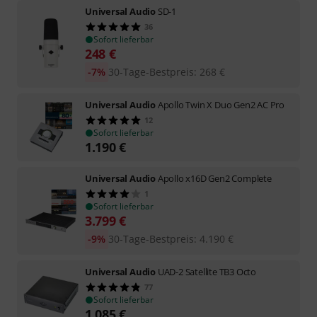
Universal Audio
SD-1
36
Sofort lieferbar
248
€
-7%
30-Tage-Bestpreis
:
268
€
Universal Audio
Apollo Twin X Duo Gen2 AC Pro
12
Sofort lieferbar
1.190
€
Universal Audio
Apollo x16D Gen2 Complete
1
Sofort lieferbar
3.799
€
-9%
30-Tage-Bestpreis
:
4.190
€
Universal Audio
UAD-2 Satellite TB3 Octo
77
Sofort lieferbar
1.085
€