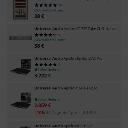
14
Download-Lizenz
38
€
Universal Audio
Avalon VT-737 Tube ChSt Native
6
Download-Lizenz
38
€
Universal Audio
Apollo x8p Gen2 AC Pro
3
Sofort lieferbar
3.222
€
Universal Audio
Apollo x16D Gen2 AC
Sofort lieferbar
2.859
€
-10%
30-Tage-Bestpreis
:
3.189
€
Universal Audio
Apollo x8 Gen2 AC