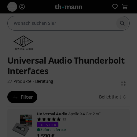
Suche 
Universal Audio Thunderbolt
Interfaces
Beratung
27
Produkte
·
Filter
Beliebtheit
Universal Audio
Apollo X4 Gen2 AC
13
TOP-SELLER
Sofort lieferbar
1.590
€