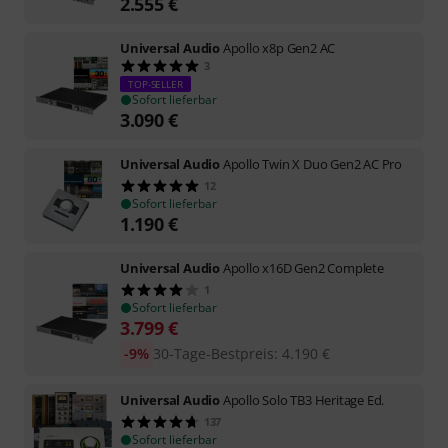
2.555
€
Universal Audio
Apollo x8p Gen2 AC
3
TOP-SELLER
Sofort lieferbar
3.090
€
Universal Audio
Apollo Twin X Duo Gen2 AC Pro
12
Sofort lieferbar
1.190
€
Universal Audio
Apollo x16D Gen2 Complete
1
Sofort lieferbar
3.799
€
-9%
30-Tage-Bestpreis
:
4.190
€
Universal Audio
Apollo Solo TB3 Heritage Ed.
137
Sofort lieferbar