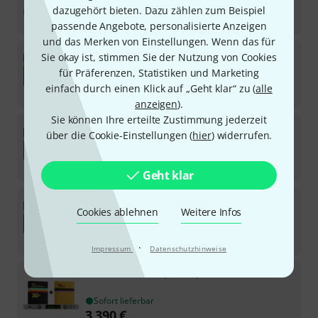
Sofort lieferbar
dazugehört bieten. Dazu zählen zum Beispiel
2.444
€
passende Angebote, personalisierte Anzeigen
und das Merken von Einstellungen. Wenn das für
Universal Audio
Apollo X4 Gen2 Native Pro Bund
Sie okay ist, stimmen Sie der Nutzung von Cookies
für Präferenzen, Statistiken und Marketing
Sofort lieferbar
einfach durch einen Klick auf „Geht klar“ zu (
alle
1.969
€
anzeigen
).
Sie können Ihre erteilte Zustimmung jederzeit
Universal Audio
Apollo X4 Gen2 Native Pro Bund
über die Cookie-Einstellungen (
hier
) widerrufen.
Sofort lieferbar
2.269
€
Geht klar
Universal Audio
Apollo Twin X Quad G2 Native P
Cookies ablehnen
Weitere Infos
Sofort lieferbar
1.777
€
·
Impressum
Datenschutzhinweise
Universal Audio
Apollo x8p Gen2 Ultimate Bundl
Sofort lieferbar
3.390
€