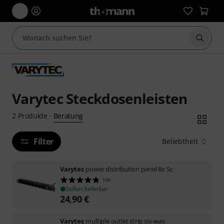
Suche 
Varytec Steckdosenleisten
Beratung
2
Produkte
·
Filter
Beliebtheit
Varytec
power distribution panel 8x Sc
144
Sofort lieferbar
24,90
€
Varytec
multiple outlet strip six-way