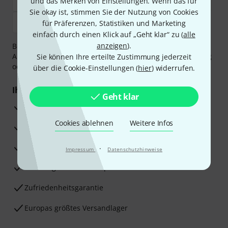
und das Merken von Einstellungen. Wenn das für
Sie okay ist, stimmen Sie der Nutzung von Cookies
für Präferenzen, Statistiken und Marketing
einfach durch einen Klick auf „Geht klar“ zu (
alle
anzeigen
).
Bezahlen Sie vertraulich und sicher per Vorkasse, PayPal,
Amazon Pay,
Klarna Sofort bezahlen
,
Klarna Ratenzahlung
Sie können Ihre erteilte Zustimmung jederzeit
oder Kreditkarte.
über die Cookie-Einstellungen (
hier
) widerrufen.
Ihre Vorteile
Geht klar
3 Jahre Thomann Garantie
Cookies ablehnen
Weitere Infos
30 Tage Money-Back-Garantie
Reparaturservice
·
Impressum
Datenschutzhinweise
Beratung durch Fachexperten
Zufriedenheitsgarantie
Europas größtes Versandlager