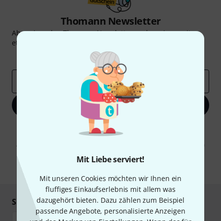
Thomann Newsletter
Abonniere den Thomann Newsletter und gewinne mit
etwas Glück einen von
50 Gutscheinen
über jeweils
50€
!
Inspirierende Beiträge
Deals
Thomann Insights
E-Mail-Adresse
*
Jetzt anmelden
Mit Klick auf „Jetzt anmelden“ stimmen Sie dem Erhalt von E-Mail-
Werbung und einer Messung des E-Mail-Nutzungsverhaltens zu. Die
Abmeldung ist jederzeit möglich. Weitere Informationen finden Sie in
unseren
Datenschutzhinweisen
.
Mit Liebe serviert!
* Pflichtfeld
Mit unseren Cookies möchten wir Ihnen ein
fluffiges Einkaufserlebnis mit allem was
dazugehört bieten. Dazu zählen zum Beispiel
Sicher einkaufen & bezahlen
passende Angebote, personalisierte Anzeigen