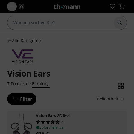
Suche 
Alle Kategorien
Vision Ears
Beratung
7
Produkte
·
Filter
Beliebtheit
Vision Ears
GO live!
2
Sofort lieferbar
418
€