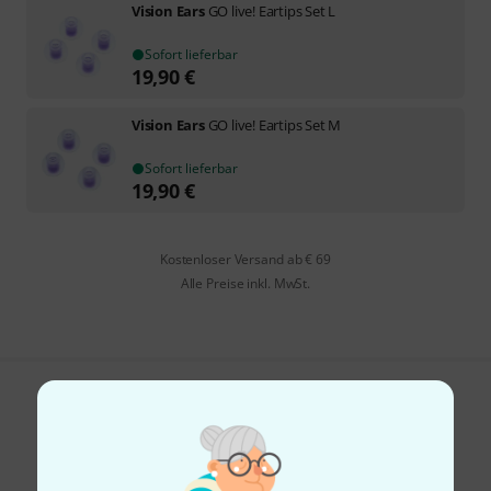
Vision Ears
GO live! Eartips Set L
Sofort lieferbar
19,90
€
Vision Ears
GO live! Eartips Set M
Sofort lieferbar
19,90
€
Kostenloser Versand ab € 69
Alle Preise inkl. MwSt.
Gefällt Ihnen, was Sie sehen?
Teilen
Hilfe & Feedback