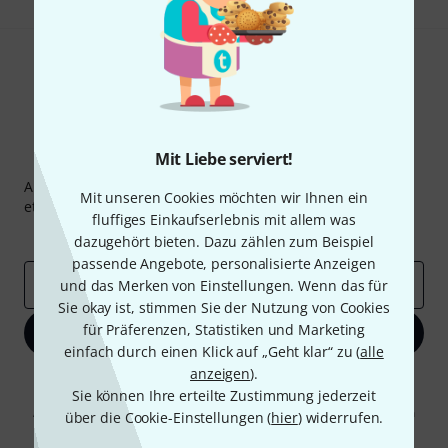
Mit Liebe serviert!
Thomann Newsletter
Abonniere den Thomann Newsletter und gewinne mit
Mit unseren Cookies möchten wir Ihnen ein
etwas Glück einen von
50 Gutscheinen
über jeweils
50€
!
fluffiges Einkaufserlebnis mit allem was
Inspirierende Beiträge
Deals
Thomann Insights
dazugehört bieten. Dazu zählen zum Beispiel
passende Angebote, personalisierte Anzeigen
E-Mail-Adresse
*
und das Merken von Einstellungen. Wenn das für
Sie okay ist, stimmen Sie der Nutzung von Cookies
für Präferenzen, Statistiken und Marketing
Jetzt anmelden
einfach durch einen Klick auf „Geht klar“ zu (
alle
anzeigen
).
Mit Klick auf „Jetzt anmelden“ stimmen Sie dem Erhalt von E-Mail-
Sie können Ihre erteilte Zustimmung jederzeit
Werbung und einer Messung des E-Mail-Nutzungsverhaltens zu. Die
Abmeldung ist jederzeit möglich. Weitere Informationen finden Sie in
über die Cookie-Einstellungen (
hier
) widerrufen.
unseren
Datenschutzhinweisen
.