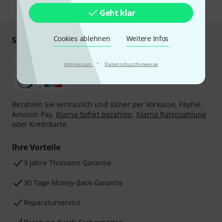
* Pflichtfeld
Geht klar
Cookies ablehnen
Weitere Infos
Sicher einkaufen & bezahlen
·
Impressum
Datenschutzhinweise
Bezahlen Sie vertraulich und sicher per Vorkasse, PayPal,
Amazon Pay,
Klarna Sofort bezahlen
,
Klarna Ratenzahlung
oder Kreditkarte.
Ihre Vorteile
3 Jahre Thomann Garantie
30 Tage Money-Back-Garantie
Reparaturservice