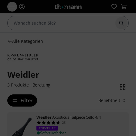
Suche 
Alle Kategorien
Weidler
Beratung
3
Produkte
·
Filter
Beliebtheit
Weidler
Akusticus Tailpiece Cello 4/4
25
TOP-SELLER
Sofort lieferbar