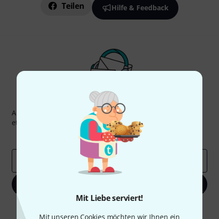
Teilen
Hilfe & Feedback
Thomann Newsletter
Abonniere den Thomann Newsletter und gewinne mit
etwas Glück einen von
50 Gutscheinen
über jeweils
50€
!
Inspirierende Beiträge
Deals
Thomann Insights
E-Mail-Adresse
*
Jetzt anmelden
Mit Liebe serviert!
Mit Klick auf „Jetzt anmelden“ stimmen Sie dem Erhalt von E-Mail-
Werbung und einer Messung des E-Mail-Nutzungsverhaltens zu. Die
Mit unseren Cookies möchten wir Ihnen ein