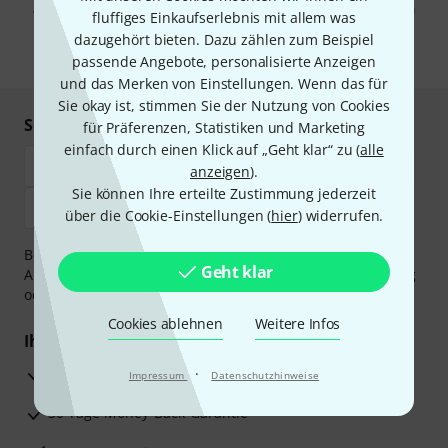
Abmeldung ist jederzeit möglich. Weitere Informationen finden Sie in
fluffiges Einkaufserlebnis mit allem was
unseren
Datenschutzhinweisen
.
dazugehört bieten. Dazu zählen zum Beispiel
* Pflichtfeld
passende Angebote, personalisierte Anzeigen
und das Merken von Einstellungen. Wenn das für
Sie okay ist, stimmen Sie der Nutzung von Cookies
Sicher einkaufen & bezahlen
für Präferenzen, Statistiken und Marketing
einfach durch einen Klick auf „Geht klar“ zu (
alle
anzeigen
).
Sie können Ihre erteilte Zustimmung jederzeit
über die Cookie-Einstellungen (
hier
) widerrufen.
Bezahlen Sie vertraulich und sicher per Vorkasse, PayPal,
Geht klar
Amazon Pay,
Klarna Sofort bezahlen
,
Klarna Ratenzahlung
oder Kreditkarte.
Cookies ablehnen
Weitere Infos
Ihre Vorteile
3 Jahre Thomann Garantie
·
Impressum
Datenschutzhinweise
30 Tage Money-Back-Garantie