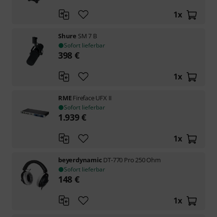
1
x
Shure
SM 7 B
Sofort lieferbar
398
€
1
x
RME
Fireface UFX II
Sofort lieferbar
1.939
€
1
x
beyerdynamic
DT-770 Pro 250 Ohm
Sofort lieferbar
148
€
1
x