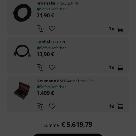
pro snake
TPD-3 20 FM
Sofort lieferbar
21,90
€
1
x
Cordial
CFU 3 PC
Sofort lieferbar
13,90
€
1
x
Neumann
KM184 mt Stereo Set
Sofort lieferbar
1.499
€
1
x
€ 5.619,79
Summe