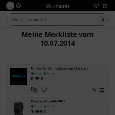
Suche 
Meine Merkliste vom
10.07.2014
Harley Benton
Valuestrings Uke Black
Sofort lieferbar
0,99
€
1
x
Creative Bundle #901
Sofort lieferbar
1.599
€