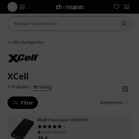
Suche 
Alle Kategorien
XCell
Beratung
7
Produkte
·
Filter
Beliebtheit
XCell
Powerbank X20000PD
1
Sofort lieferbar
28
€