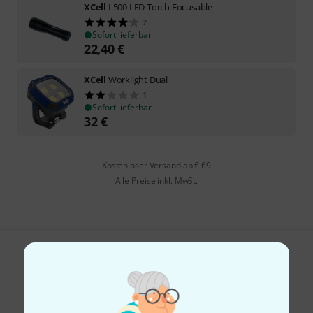
XCell
L500 LED Torch Focusable
7
Sofort lieferbar
22,40
€
XCell
Worklight Dual
1
Sofort lieferbar
32
€
Kostenloser Versand ab € 69
Alle Preise inkl. MwSt.
Gefällt Ihnen, was Sie sehen?
Teilen
Hilfe & Feedback