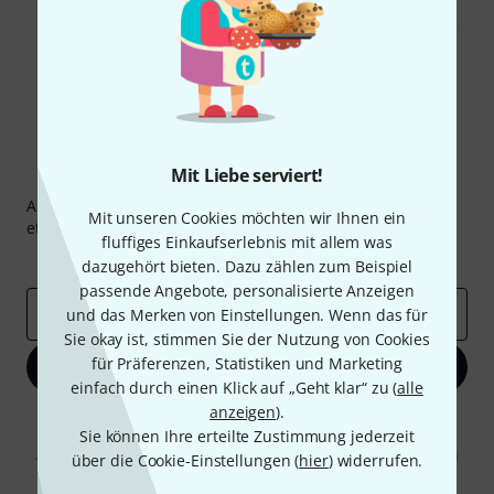
Mit Liebe serviert!
Thomann Newsletter
Abonniere den Thomann Newsletter und gewinne mit
Mit unseren Cookies möchten wir Ihnen ein
etwas Glück einen von
50 Gutscheinen
über jeweils
50€
!
fluffiges Einkaufserlebnis mit allem was
Inspirierende Beiträge
Deals
Thomann Insights
dazugehört bieten. Dazu zählen zum Beispiel
passende Angebote, personalisierte Anzeigen
E-Mail-Adresse
*
und das Merken von Einstellungen. Wenn das für
Sie okay ist, stimmen Sie der Nutzung von Cookies
für Präferenzen, Statistiken und Marketing
Jetzt anmelden
einfach durch einen Klick auf „Geht klar“ zu (
alle
anzeigen
).
Mit Klick auf „Jetzt anmelden“ stimmen Sie dem Erhalt von E-Mail-
Sie können Ihre erteilte Zustimmung jederzeit
Werbung und einer Messung des E-Mail-Nutzungsverhaltens zu. Die
Abmeldung ist jederzeit möglich. Weitere Informationen finden Sie in
über die Cookie-Einstellungen (
hier
) widerrufen.
unseren
Datenschutzhinweisen
.