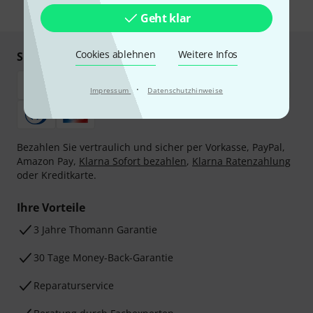
* Pflichtfeld
Geht klar
Cookies ablehnen
Weitere Infos
Sicher einkaufen & bezahlen
·
Impressum
Datenschutzhinweise
Bezahlen Sie vertraulich und sicher per Vorkasse, PayPal,
Amazon Pay,
Klarna Sofort bezahlen
,
Klarna Ratenzahlung
oder Kreditkarte.
Ihre Vorteile
3 Jahre Thomann Garantie
30 Tage Money-Back-Garantie
Reparaturservice