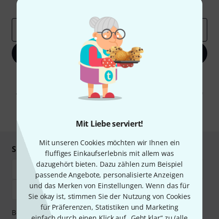
Inspirierende Beiträge
Deals
Thomann Insights
E-Mail-Adresse
*
Jetzt anmelden
Mit Klick auf „Jetzt anmelden“ stimmen Sie dem Erhalt von E-Mail-
Werbung und einer Messung des E-Mail-Nutzungsverhaltens zu. Die
Abmeldung ist jederzeit möglich. Weitere Informationen finden Sie in
unseren
Datenschutzhinweisen
.
* Pflichtfeld
Mit Liebe serviert!
Mit unseren Cookies möchten wir Ihnen ein
Sicher einkaufen & bezahlen
fluffiges Einkaufserlebnis mit allem was
dazugehört bieten. Dazu zählen zum Beispiel
passende Angebote, personalisierte Anzeigen
und das Merken von Einstellungen. Wenn das für
Sie okay ist, stimmen Sie der Nutzung von Cookies
für Präferenzen, Statistiken und Marketing
Bezahlen Sie vertraulich und sicher per Vorkasse, PayPal,
einfach durch einen Klick auf „Geht klar“ zu (
alle