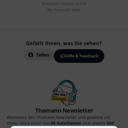
Kostenloser Versand ab € 69
Alle Preise inkl. MwSt.
Gefällt Ihnen, was Sie sehen?
Teilen
Hilfe & Feedback
Thomann Newsletter
Abonniere den Thomann Newsletter und gewinne mit
etwas Glück einen von
50 Gutscheinen
über jeweils
50€
!