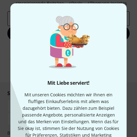
Inspirierende Beiträge
Deals
Thomann Insights
E-Mail-Adresse
*
Jetzt anmelden
Mit Klick auf „Jetzt anmelden“ stimmen Sie dem Erhalt von E-Mail-
Werbung und einer Messung des E-Mail-Nutzungsverhaltens zu. Die
Abmeldung ist jederzeit möglich. Weitere Informationen finden Sie in
unseren
Datenschutzhinweisen
.
* Pflichtfeld
Mit Liebe serviert!
Sicher einkaufen & bezahlen
Mit unseren Cookies möchten wir Ihnen ein
fluffiges Einkaufserlebnis mit allem was
dazugehört bieten. Dazu zählen zum Beispiel
passende Angebote, personalisierte Anzeigen
und das Merken von Einstellungen. Wenn das für
Sie okay ist, stimmen Sie der Nutzung von Cookies
Bezahlen Sie vertraulich und sicher per Vorkasse, PayPal,
für Präferenzen, Statistiken und Marketing