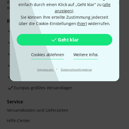
Amazon Pay,
Klarna Sofort bezahlen
,
Klarna Ratenzahlung
einfach durch einen Klick auf „Geht klar“ zu (
alle
oder Kreditkarte.
anzeigen
).
Sie können Ihre erteilte Zustimmung jederzeit
Ihre Vorteile
über die Cookie-Einstellungen (
hier
) widerrufen.
3 Jahre Thomann Garantie
Geht klar
30 Tage Money-Back-Garantie
Reparaturservice
Cookies ablehnen
Weitere Infos
Beratung durch Fachexperten
·
Impressum
Datenschutzhinweise
Zufriedenheitsgarantie
Europas größtes Versandlager
Service
Versandkosten und Lieferzeiten
Hilfe-Center