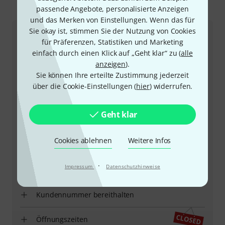
So erreichen Sie uns
passende Angebote, personalisierte Anzeigen
und das Merken von Einstellungen. Wenn das für
Sie okay ist, stimmen Sie der Nutzung von Cookies
Kundenservice
für Präferenzen, Statistiken und Marketing
einfach durch einen Klick auf „Geht klar“ zu (
alle
anzeigen
).
Sie können Ihre erteilte Zustimmung jederzeit
über die Cookie-Einstellungen (
hier
) widerrufen.
Geht klar
+43-13850157
Cookies ablehnen
Weitere Infos
Unser Thomann Team Kundenservice steht Ihnen bei
·
Impressum
Datenschutzhinweise
allen Fragen und Problemen nach dem Kauf zur Seite.
Kundennummer bereithalten
Öffnungszeiten