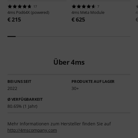
17
7
4ms
Pod64X (powered)
4ms
Meta Module
€ 215
€ 625
Über 4ms
BEI UNS SEIT
PRODUKTE AUF LAGER
2022
30+
Ø VERFÜGBARKEIT
80.65% (1 Jahr)
Mehr Informationen zum Hersteller finden Sie auf
http://4mscompany.com