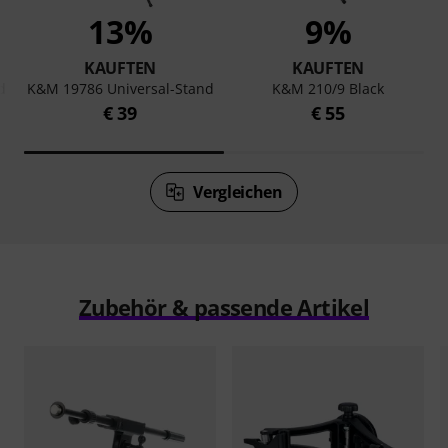
13%
9%
KAUFTEN
KAUFTEN
d
K&M 19786 Universal-Stand
K&M 210/9 Black
€ 39
€ 55
Vergleichen
Zubehör & passende Artikel