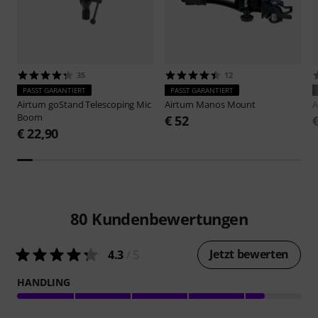
35
12
PASST GARANTIERT
PASST GARANTIERT
Airturn
goStand Telescoping Mic
Airturn
Manos Mount
A
Boom
€ 52
€ 22,90
80
Kundenbewertungen
Jetzt bewerten
4.3
/ 5
HANDLING