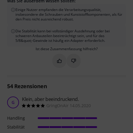
Was Sie außerdem wissen sollten:
Einige Nutzer empfanden die Verarbeitungsqualität,
insbesondere die Schrauben und Kunststoffkomponenten, als für
den Preis nicht ausreichend robust.
Die Stabilität kann bei vollständiger Ausdehnung oder bei
schweren Anbauteilen beeinträchtigt sein, und für das
5/8&quot;-Gewinde ist häufig ein Adapter erforderlich.
Ist diese Zusammenfassung hilfreich?
Markieren Sie diese Zusammenfassung
Markieren Sie diese Zusammen
54
Rezensionen
Klein, aber beeindruckend.
G
GringOnAir 14.05.2020
Handling
Stabilität