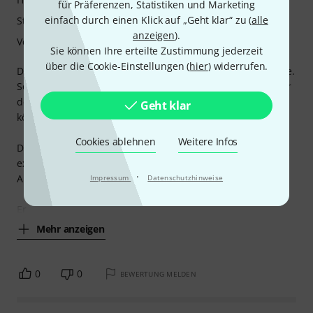
für Präferenzen, Statistiken und Marketing
einfach durch einen Klick auf „Geht klar“ zu (
alle
Stabilität
anzeigen
).
Verarbeitung
Sie können Ihre erteilte Zustimmung jederzeit
über die Cookie-Einstellungen (
hier
) widerrufen.
Der Airturn goStand ist das wonach ich lange gesucht hatte.
So klein, das er in meinen "normalen" Rucksack passt, aber
dennoch groß genug um damit einen Flügel aufnehmen zu
Geht klar
können.
Cookies ablehnen
Weitere Infos
Der Preis ist echt nicht ohne, vorallem da der Galgen noch
extra kostet, aber dennoch gibt es keine wirkliche
·
Alternative, sodass es sich lohnt diesen zu kaufen.
Impressum
Datenschutzhinweise
Er
Mehr anzeigen
0
0
BEWERTUNG MELDEN