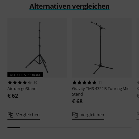
Alternativen vergleichen
AKTUELLES PRODUKT
80
11
Airturn
goStand
Gravity
TMS 4322 B Touring Mic
Stand
€ 62
€ 68
Vergleichen
Vergleichen