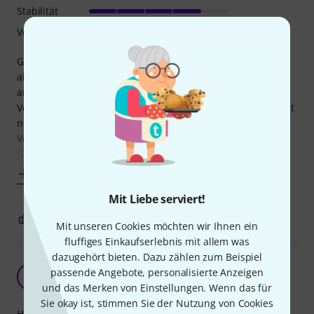
Stabilität
Verarbeitung
Genau was ich gesucht habe ein leichter aber trotzdem
absolut stabiler Micstand, nutze Ihn mit dem Shure SM58S
an dem MicBoom Teleskoparm ! Habe sogar den Helicon
Voicesolo FX dran hängen, hebt ohne Probleme und wackelt
nicht. Leicht auf und abzubauen, gute Handhabung beim
Verstellen. Ist stabiler als andere Stands in der
Gewichtsklasse. Da ich Wert darauf lege dass
Mehr anzeigen
Mit Liebe serviert!
0
0
BEWERTUNG MELDEN
Mit unseren Cookies möchten wir Ihnen ein
fluffiges Einkaufserlebnis mit allem was
dazugehört bieten. Dazu zählen zum Beispiel
Super kompakt
passende Angebote, personalisierte Anzeigen
A
Anonym 19.07.2016
und das Merken von Einstellungen. Wenn das für
Sie okay ist, stimmen Sie der Nutzung von Cookies
Handling