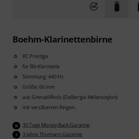
Boehm-Klarinettenbirne
RC Prestige
für Bb-Klarinette
Stimmung: 440 Hz
Größe: 66 mm
aus Grenadillholz (Dalbergia Melanoxylon)
mit versilberten Ringen.
30 Tage Money-Back-Garantie
30
3 Jahre Thomann Garantie
3