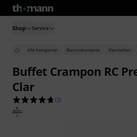
Shop
Service
Alle Kategorien
Blasinstrumente
Klarinetten
Buffet Crampon RC Pre
Clar
4.7 von 5 Sternen aus 7 Kundenbe
(
7
)