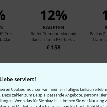
%
12%
N
KAUFTEN
C Prest.
Buffet Crampon Moennig
Paulus &
b-Clar
Barrel 64mm PRT-Bb-Cla
Clarine
€ 158
Vergleichen
Liebe serviert!
seren Cookies möchten wir Ihnen ein fluffiges Einkaufserlebn
n. Dazu zählen zum Beispiel passende Angebote, personalisie
llungen. Wenn das für Sie okay ist, stimmen Sie der Nutzung 
tiken und Marketing einfach durch einen Klick auf „Geht klar“ z