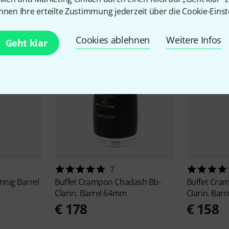
Zubehör & passende Artike
nnen Ihre erteilte Zustimmung jederzeit über die Cookie-Einst
Cookies ablehnen
Weitere Infos
Geht klar
7
nig Barrel
Buffet Crampon
Chadash Bb-
Buffet Cr
Clarin. Barrel 64mm
Clarin. Bar
€ 178
€ 158