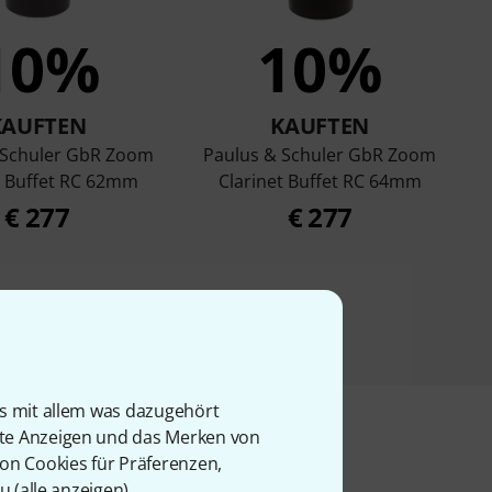
10%
10%
KAUFTEN
KAUFTEN
 Schuler GbR Zoom
Paulus & Schuler GbR Zoom
t Buffet RC 62mm
Clarinet Buffet RC 64mm
€ 277
€ 277
is mit allem was dazugehört
rte Anzeigen und das Merken von
von Cookies für Präferenzen,
u (
alle anzeigen
).