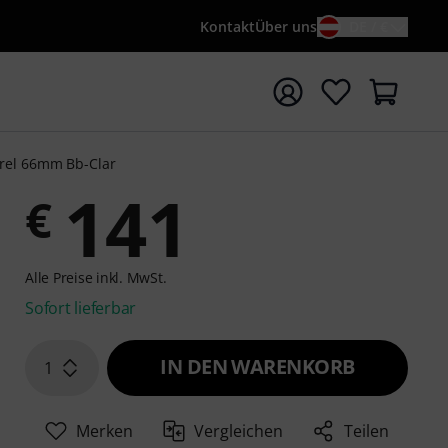
Kontakt
Über uns
DE / €
e mit Suchwort {searchTerm} starten
rrel 66mm Bb-Clar
141
€
Alle Preise inkl. MwSt.
Sofort lieferbar
IN DEN WARENKORB
1
Merken
Vergleichen
Teilen