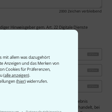
2000
Zeichen verbleibend
rdiger Hinweisgeber gem. Art. 22 Digitale Dienste
OPTIONAL
is mit allem was dazugehört
rte Anzeigen und das Merken von
von Cookies für Präferenzen,
OPTIONAL
u (
alle anzeigen
).
ellungen (
hier
) widerrufen.
OPTIONAL
Ihnen eine Eingangsbestätigung und das Ergebnis
ch, wenn es sich hierbei um Informationen handelt, bei
·
Impressum
Datenschutzhinweise