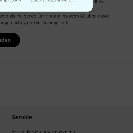
ichtlinie 2011/93/EU genannte Straftat betreffen.
 oder als meldende Einrichtung in gutem Glauben davon
ngen richtig und vollständig sind.
nden
Service
Versandkosten und Lieferzeiten