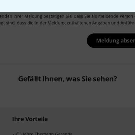
ie davon ausgehen, dass sie eine in den Artikeln 3 bis 7 der R
enden Ihrer Meldung bestätigen Sie, dass Sie als meldende Person
gt sind, dass die in der Meldung enthaltenen Angaben und Anführu
Meldung abse
Gefällt Ihnen, was Sie sehen?
Ihre Vorteile
3 Jahre Thomann Garantie