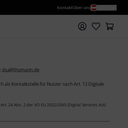
Kontakt
Über uns
DE / €
e mit Suchwort {searchTerm} starten
:
dsa@thomann.de
 als Kontaktstelle für Nutzer nach Art. 12 Digitale
t. 24 Abs. 2 der VO EU 2022/2065 (Digital Services Act):