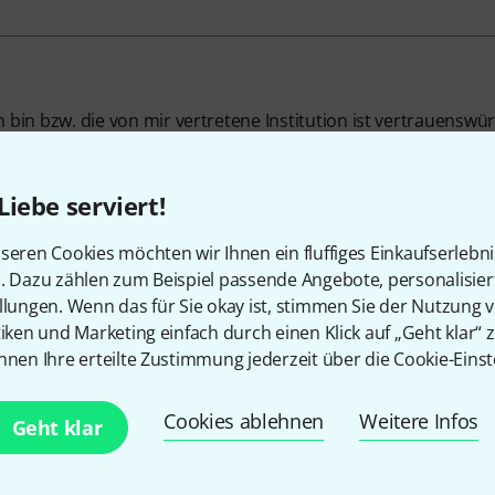
h bin bzw. die von mir vertretene Institution ist vertrauenswü
erordnung
Liebe serviert!
hname
seren Cookies möchten wir Ihnen ein fluffiges Einkaufserlebn
n. Dazu zählen zum Beispiel passende Angebote, personalisie
llungen. Wenn das für Sie okay ist, stimmen Sie der Nutzung 
name
tiken und Marketing einfach durch einen Klick auf „Geht klar“ z
nnen Ihre erteilte Zustimmung jederzeit über die Cookie-Einst
il-Adresse
Cookies ablehnen
Weitere Infos
Geht klar
geben Sie Ihren Namen und Ihre E-Mail-Adresse an, damit wir 
r Prüfung übersenden können. Die Angabe ist nicht erforderli