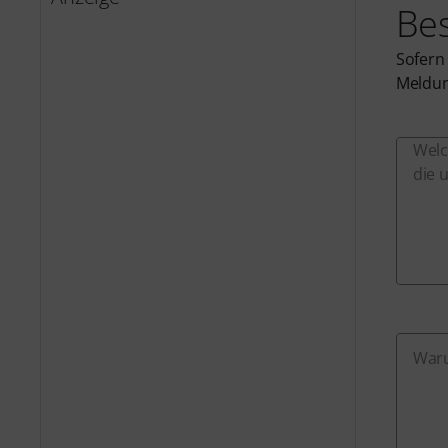
Be
Sofern
Meldun
Welc
die 
Waru