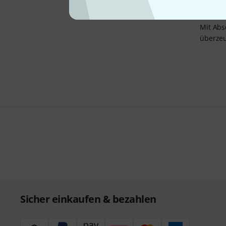
denen S
Mit Abs
überzeu
Sicher einkaufen & bezahlen