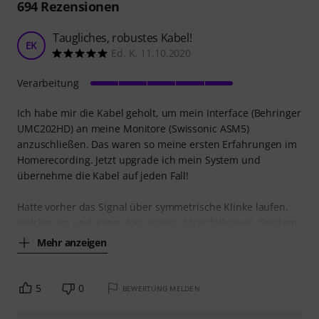
694
Rezensionen
Taugliches, robustes Kabel!
EK
Ed. K. 11.10.2020
Verarbeitung
Ich habe mir die Kabel geholt, um mein Interface (Behringer
UMC202HD) an meine Monitore (Swissonic ASM5)
anzuschließen. Das waren so meine ersten Erfahrungen im
Homerecording. Jetzt upgrade ich mein System und
übernehme die Kabel auf jeden Fall!
Hatte vorher das Signal über symmetrische Klinke laufen,
welches an und wann doch etwas störanfällig war. Seitdem
Mehr anzeigen
5
0
BEWERTUNG MELDEN