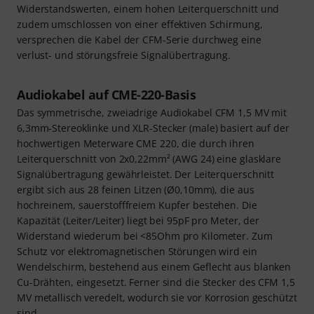
Widerstandswerten, einem hohen Leiterquerschnitt und
zudem umschlossen von einer effektiven Schirmung,
versprechen die Kabel der CFM-Serie durchweg eine
verlust- und störungsfreie Signalübertragung.
Audiokabel auf CME-220-Basis
Das symmetrische, zweiadrige Audiokabel CFM 1,5 MV mit
6,3mm-Stereoklinke und XLR-Stecker (male) basiert auf der
hochwertigen Meterware CME 220, die durch ihren
Leiterquerschnitt von 2x0,22mm² (AWG 24) eine glasklare
Signalübertragung gewährleistet. Der Leiterquerschnitt
ergibt sich aus 28 feinen Litzen (Ø0,10mm), die aus
hochreinem, sauerstofffreiem Kupfer bestehen. Die
Kapazität (Leiter/Leiter) liegt bei 95pF pro Meter, der
Widerstand wiederum bei <85Ohm pro Kilometer. Zum
Schutz vor elektromagnetischen Störungen wird ein
Wendelschirm, bestehend aus einem Geflecht aus blanken
Cu-Drähten, eingesetzt. Ferner sind die Stecker des CFM 1,5
MV metallisch veredelt, wodurch sie vor Korrosion geschützt
sind.