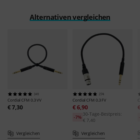
Alternativen vergleichen
341
274
Cordial
CFM 0.3 VV
Cordial
CFM 0.3 FV
C
€ 7,30
€ 6,90
30-Tage-Bestpreis:
-7%
€ 7,40
Vergleichen
Vergleichen