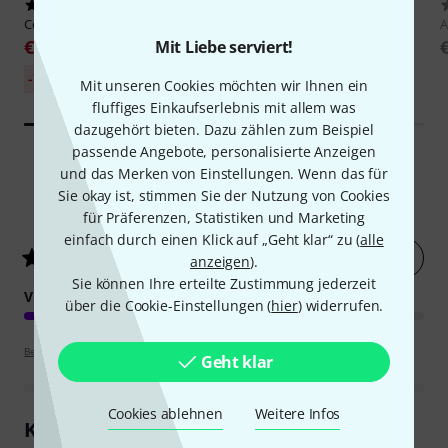
655
2627
Cordial
CFM 1,5 FV
Cordial
CFM 3 MV
A
€ 8,30
€ 9,30
Mit Liebe serviert!
30-Tage-Bestpreis:
-7%
Mit unseren Cookies möchten wir Ihnen ein
€ 8,90
fluffiges Einkaufserlebnis mit allem was
dazugehört bieten. Dazu zählen zum Beispiel
passende Angebote, personalisierte Anzeigen
und das Merken von Einstellungen. Wenn das für
Sie okay ist, stimmen Sie der Nutzung von Cookies
2054
Kundenbewertungen
für Präferenzen, Statistiken und Marketing
einfach durch einen Klick auf „Geht klar“ zu (
alle
Jetzt bewerten
4.8
/ 5
anzeigen
).
Sie können Ihre erteilte Zustimmung jederzeit
VERARBEITUNG
über die Cookie-Einstellungen (
hier
) widerrufen.
Bewertungsrichtlinien
Geht klar
Cookies ablehnen
Weitere Infos
Kundenrezensionen im Überblick