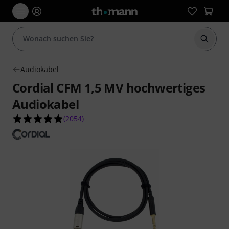
Suche 
Audiokabel
Cordial CFM 1,5 MV hochwertiges
Audiokabel
4.8 von 5 Sternen aus 2054 Kundenbewertunge
(
2054
)