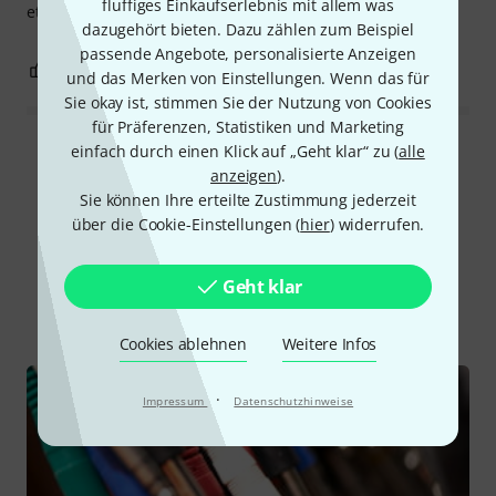
fluffiges Einkaufserlebnis mit allem was
etwas steif aber das ist in meinem Fall gut so. Alles top!
dazugehört bieten. Dazu zählen zum Beispiel
passende Angebote, personalisierte Anzeigen
0
0
BEWERTUNG MELDEN
und das Merken von Einstellungen. Wenn das für
Sie okay ist, stimmen Sie der Nutzung von Cookies
für Präferenzen, Statistiken und Marketing
einfach durch einen Klick auf „Geht klar“ zu (
alle
Alle Bewertungen lesen
anzeigen
).
Sie können Ihre erteilte Zustimmung jederzeit
über die Cookie-Einstellungen (
hier
) widerrufen.
Schon gewusst?
Geht klar
Alle
Ratgeber
Cookies ablehnen
Weitere Infos
·
Impressum
Datenschutzhinweise