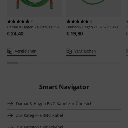
4
2
Damar & Hagen
21-3269-1135-1
Damar & Hagen
21-3257-1135-1
D
€ 24,40
€ 19,90
Vergleichen
Vergleichen
Smart Navigator
Damar & Hagen BNC-Kabel zur Übersicht
Zur Kategorie BNC-Kabel
Zur Kategorie Videokabel