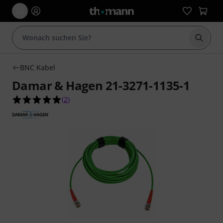
Suche 
BNC Kabel
Damar & Hagen 21-3271-1135-1
5.0 von 5 Sternen aus 2 Kundenbewertungen
(
2
)