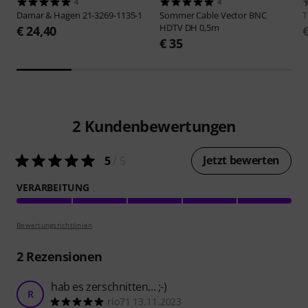
4
4
Damar & Hagen
21-3269-1135-1
Sommer Cable
Vector BNC
HDTV DH 0,5m
€ 24,40
€ 35
2
Kundenbewertungen
Jetzt bewerten
5
/ 5
VERARBEITUNG
Bewertungsrichtlinien
2
Rezensionen
hab es zerschnitten... ;-)
R
rio71 13.11.2023