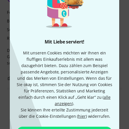
fortmahon 19.10.2020
Features
Bedienung
Sound/Qualität
Rechner Auslastung
Mit Liebe serviert!
Der Limiter ist als PlugIn derzeit bei mir unter DP10 im
Mit unseren Cookies möchten wir Ihnen ein
Gebrauch. Aber ich habe vor, das DAW zu wechseln. Daher
fluffiges Einkaufserlebnis mit allem was
schreibe ich jetzt noch keine abschließende Bewertung.
dazugehört bieten. Dazu zählen zum Beispiel
passende Angebote, personalisierte Anzeigen
1
2
und das Merken von Einstellungen. Wenn das für
BEWERTUNG MELDEN
Sie okay ist, stimmen Sie der Nutzung von Cookies
für Präferenzen, Statistiken und Marketing
einfach durch einen Klick auf „Geht klar“ zu (
alle
Alle Bewertungen lesen
anzeigen
).
Sie können Ihre erteilte Zustimmung jederzeit
über die Cookie-Einstellungen (
hier
) widerrufen.
Schon gewusst?