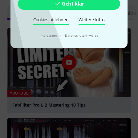
Geht klar
Alle
Videos
Ratgeber
Testberichte
Downloa
Cookies ablehnen
Weitere Infos
·
Impressum
Datenschutzhinweise
YOUTUBE
FabFilter Pro L 2 Mastering 10 Tips
abspielen