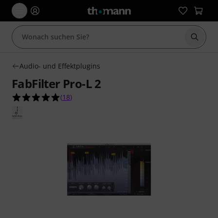
Suche 
Audio- und Effektplugins
FabFilter Pro-L 2
4.9 von 5 Sternen aus 18 Kundenbewertungen
(
18
)