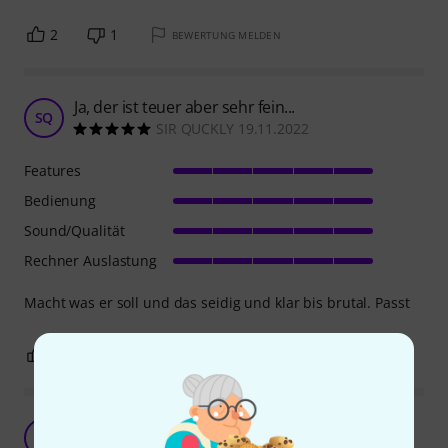
2
1
BEWERTUNG MELDEN
Ja, der ist teuer aber sehr fein...
SQ
SIR QUCKLY 19.11.2022
Features
Bedienung
Sound/Qualität
Rechner Auslastung
Macht was er soll und das seidig und klar bis brutal. Passt
0
0
BEWERTUNG MELDEN
FabFilter Pro-L 2
F