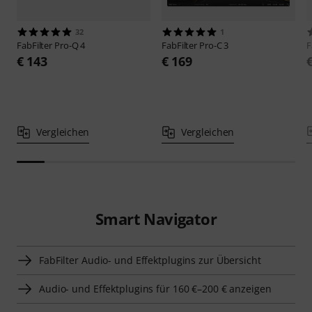
32
1
FabFilter
Pro-Q 4
FabFilter
Pro-C 3
F
€ 143
€ 169
Vergleichen
Vergleichen
Smart Navigator
FabFilter Audio- und Effektplugins zur Übersicht
Audio- und Effektplugins für 160 €–200 € anzeigen