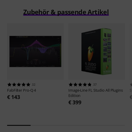
Zubehör & passende Artikel
32
37
FabFilter
Pro-Q 4
Image-Line
FL Studio All Plugins
S
Edition
€ 143
€ 399