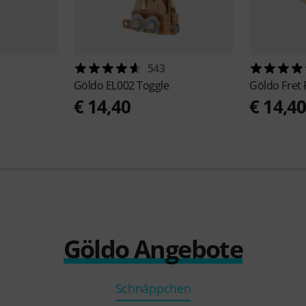
543
Göldo
EL002 Toggle
Göldo
Fret
€ 14,40
€ 14,4
Göldo Angebote
Schnäppchen