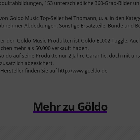
oduktabbildungen, 153 unterschiedliche 360-Grad-Bilder 
 von Göldo Music Top-Seller bei Thomann, u. a. in den Kate
abnehmer Abdeckungen
,
Sonstige Ersatzteile
,
Bünde und B
nter den Göldo Music-Produkten ist
Göldo EL002 Toggle
. Auc
schen mehr als 50.000 verkauft haben.
ldo auf seine Produkte nur 2 Jahre Garantie, doch mit un
 zusätzlich abgesichert.
ersteller finden Sie auf
http://www.goeldo.de
Mehr zu Göldo