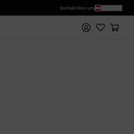
Kontakt
Über uns
DE / €
e mit Suchwort {searchTerm} starten