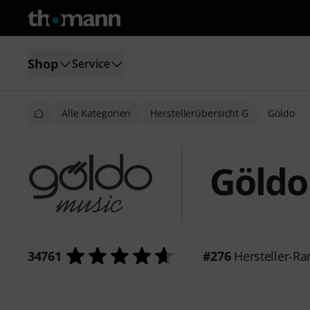
Shop
Service
Alle Kategorien
Herstellerübersicht G
Göldo
Göldo
34761
#276
Hersteller-Ra