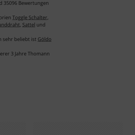
und 35096 Bewertungen
gorien
Toggle Schalter
,
unddraht
,
Sattel
und
h sehr beliebt ist
Göldo
serer 3 Jahre Thomann