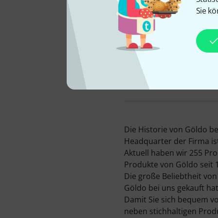
Sie kö
FIRMENSTANDORT
Deutschland
Die Historie von Göldo be
Headquarter der Firma ist
Aktuell haben wir 255 Pr
Produkte von Göldo seit 
Die große Beliebtheit vo
Göldo bei uns gekauft hat
Damit Sie sich bequem vo
neben stichhaltigen Pro