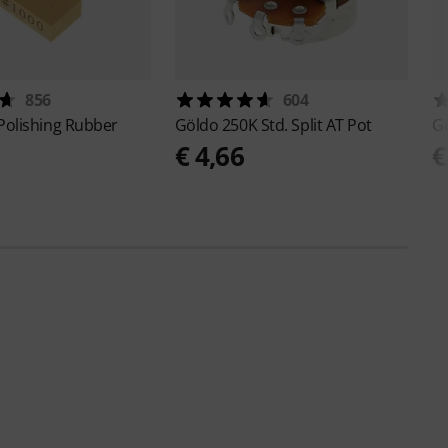
856
604
 Polishing Rubber
Göldo
250K Std. Split AT Pot
G
0
€ 4,66
€