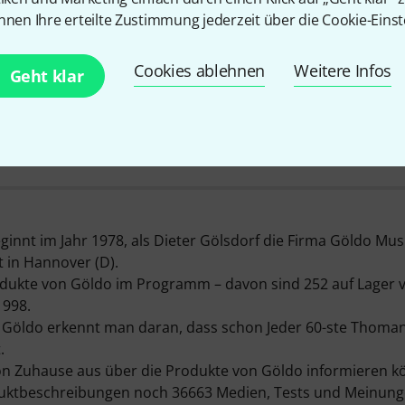
nnen Ihre erteilte Zustimmung jederzeit über die Cookie-Einst
Über Göldo
Cookies ablehnen
Weitere Infos
Geht klar
BEI UNS SEIT
PRODUKTE AUF LAGER
1998
250+
ginnt im Jahr 1978, als Dieter Gölsdorf die Firma Göldo Mus
 in Hannover (D).
odukte von Göldo im Programm – davon sind 252 auf Lager 
1998.
n Göldo erkennt man daran, dass schon Jeder 60-ste Thoma
.
n Zuhause aus über die Produkte von Göldo informieren kö
duktbeschreibungen noch 36663 Medien, Tests und Meinung