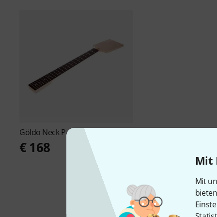
Göldo
Neck Paddle RW B-Stock
€ 168
Mit 
Mit un
biete
Einste
Statis